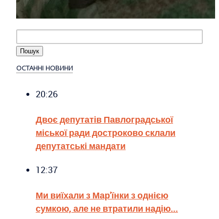
ОСТАННІ НОВИНИ
20:26
Двоє депутатів Павлоградської
міської ради достроково склали
депутатські мандати
12:37
Ми виїхали з Мар'їнки з однією
сумкою, але не втратили надію...