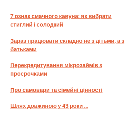
7 ознак смачного кавуна: як вибрати
стиглий і солодкий
Зараз працювати складно не з дітьми, а з
батьками
Перекредитування мікрозаймів з
просрочками
Про самовари та сімейні цінності
Шлях довжиною у 43 роки …