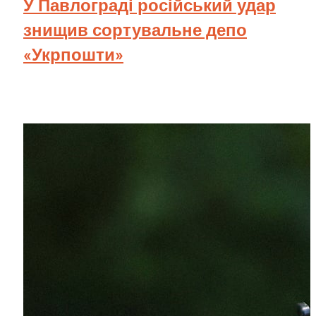
У Павлограді російський удар
знищив сортувальне депо
«Укрпошти»