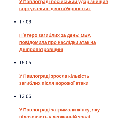
У Павлограді російський удар знищив
сортувальне депо «Укрпошти»
17:08
П’ятеро загиблих за день: ОВА
повідомила про наслідки атак на
Дніпропетровщині
15:05
У Павлограді зросла кількість
загиблих після ворожої атаки
13:06
У Павлограді затримали жінку, яку
підозрюють у державній зраді