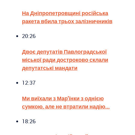
На Дніпропетровщині російська
ракета вбила трьох залізничників
20:26
Двоє депутатів Павлоградської
міської ради достроково склали
депутатські мандати
12:37
Ми виїхали з Мар'їнки з однією
сумкою, але не втратили надію...
18:26