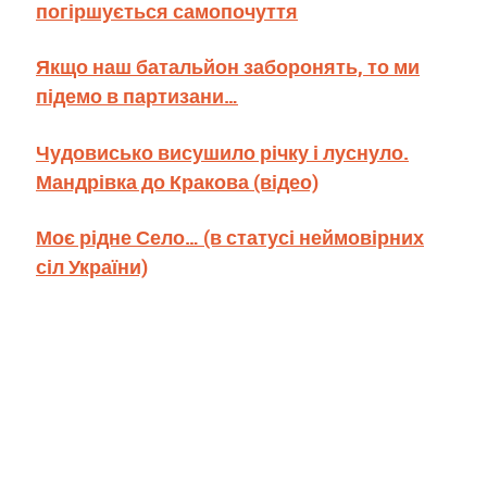
погіршується самопочуття
Якщо наш батальйон заборонять, то ми
підемо в партизани…
Чудовисько висушило річку і луснуло.
Мандрівка до Кракова (відео)
Моє рідне Село… (в статусі неймовірних
сіл України)