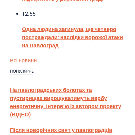
12:55
Одна людина загинула, ще четверо
постраждали: наслідки ворожої атаки
на Павлоград
Всі новини
ПОПУЛЯРНЕ
На павлоградських болотах та
пустирищах вирощуватимуть вербу
енергетичну. Інтерв’ю із автором проекту
(ВІДЕО)
Після новорічних свят у павлоградців