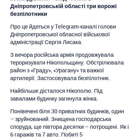
Дніпропетровській області три ворожі
безпілотники
Про це йдеться у Telegram-каналі голови
Дніпропетровської обласної військової
адміністрації Сергія Лисака.
З вечора російська армія продовжувала
тероризувати Нікопольщину. Обстрілювала
район з «Граду», «Урагану» та важкої
артилерії. Застосовувала безпілотник.
Найбільше дісталося Нікополю. Під
завалами будинку загинула жінка.
Понівечені біля 30 приватних будинків, один
– зруйнований. Знищена господарська
споруда, ще півтора десятки – потрощені. Як і
6 гаражів та 7 авто. Побиті 5