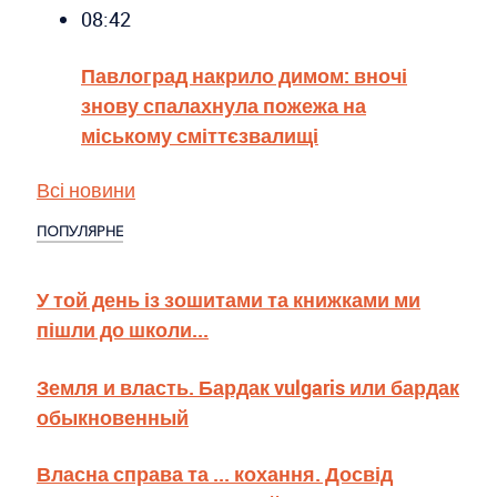
08:42
Павлоград накрило димом: вночі
знову спалахнула пожежа на
міському сміттєзвалищі
Всі новини
ПОПУЛЯРНЕ
У той день із зошитами та книжками ми
пішли до школи...
Земля и власть. Бардак vulgaris или бардак
обыкновенный
Власна справа та ... кохання. Досвід