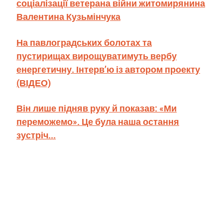
соціалізації ветерана війни житомирянина
Валентина Кузьмінчука
На павлоградських болотах та
пустирищах вирощуватимуть вербу
енергетичну. Інтерв’ю із автором проекту
(ВІДЕО)
Він лише підняв руку й показав: «Ми
переможемо». Це була наша остання
зустріч...