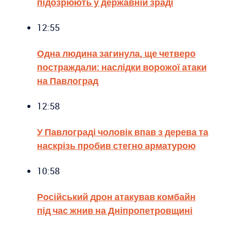
підозрюють у державній зраді
12:55
Одна людина загинула, ще четверо
постраждали: наслідки ворожої атаки
на Павлоград
12:58
У Павлограді чоловік впав з дерева та
наскрізь пробив стегно арматурою
10:58
Російський дрон атакував комбайн
під час жнив на Дніпропетровщині