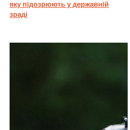
яку підозрюють у державній
зраді