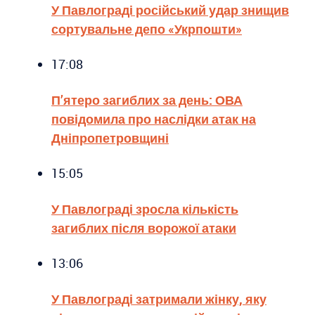
У Павлограді російський удар знищив
сортувальне депо «Укрпошти»
17:08
П’ятеро загиблих за день: ОВА
повідомила про наслідки атак на
Дніпропетровщині
15:05
У Павлограді зросла кількість
загиблих після ворожої атаки
13:06
У Павлограді затримали жінку, яку