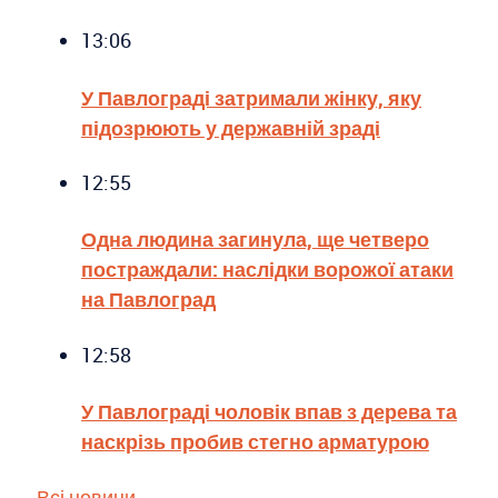
13:06
У Павлограді затримали жінку, яку
підозрюють у державній зраді
12:55
Одна людина загинула, ще четверо
постраждали: наслідки ворожої атаки
на Павлоград
12:58
У Павлограді чоловік впав з дерева та
наскрізь пробив стегно арматурою
Всі новини