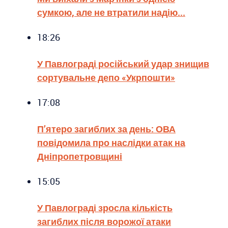
сумкою, але не втратили надію...
18:26
У Павлограді російський удар знищив
сортувальне депо «Укрпошти»
17:08
П’ятеро загиблих за день: ОВА
повідомила про наслідки атак на
Дніпропетровщині
15:05
У Павлограді зросла кількість
загиблих після ворожої атаки