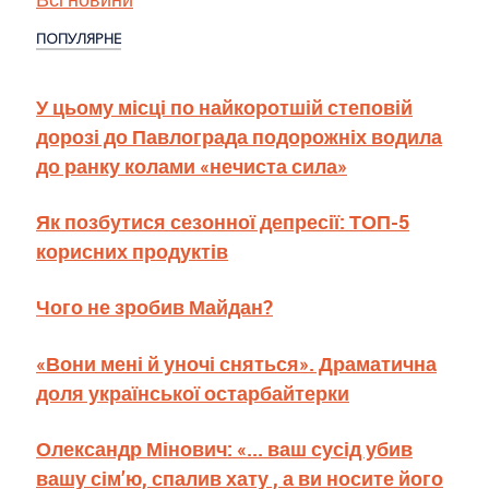
ПОПУЛЯРНЕ
У цьому місці по найкоротшій степовій
дорозі до Павлограда подорожніх водила
до ранку колами «нечиста сила»
Як позбутися сезонної депресії: ТОП-5
корисних продуктів
Чого не зробив Майдан?
«Вони мені й уночі сняться». Драматична
доля української остарбайтерки
Олександр Мінович: «... ваш сусід убив
вашу сім’ю, спалив хату , а ви носите його