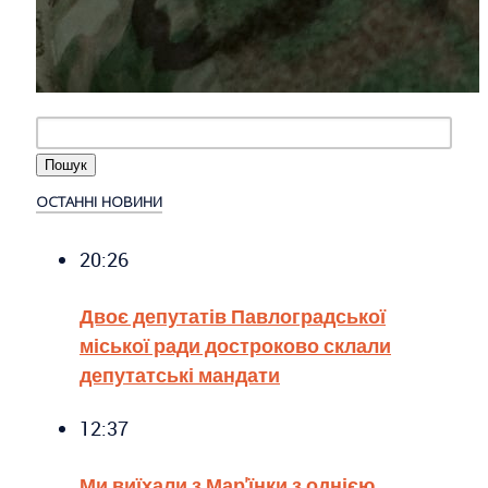
ОСТАННІ НОВИНИ
20:26
Двоє депутатів Павлоградської
міської ради достроково склали
депутатські мандати
12:37
Ми виїхали з Мар'їнки з однією