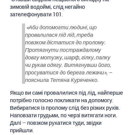
зимовій водоймі, слід негайно
зателефонувати 101.
«Аби допомогти людині, що
провалилася під лід, треба
повзком дістатися до пролому.
Протягнути постраждалому
довгу мотузку, шарф, гілку, палку
чи рукав одягу. Витягнувши його,
просуватися до берега лежачи», –
пояснила Тетяна Куряченко.
Якщо ви самі провалилися під лід, найперше
потрібно голосно покликати на допомогу.
Вибиратися із пролому слід без різких рухів.
Наповзати грудьми, по черзі витягати ноги.
Далі – повзком рухатися туди, звідки
прийшли.