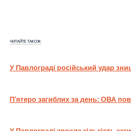
ЧИТАЙТЕ ТАКОЖ:
У Павлограді російський удар зн
П’ятеро загиблих за день: ОВА по
У Павлограді зросла кількість заг