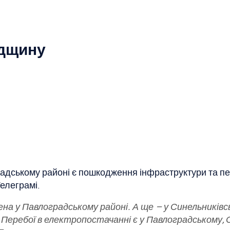
адщину
радському районі є пошкодження інфраструктури та п
елеграмі.
на у Павлоградському районі. А ще – у Синельників
 Перебої в електропостачанні є у Павлоградському, 