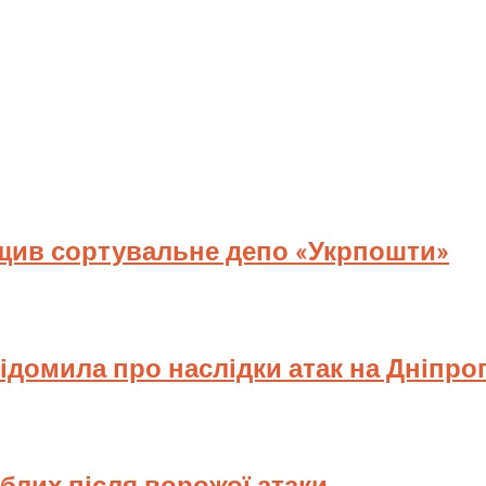
ищив сортувальне депо «Укрпошти»
відомила про наслідки атак на Дніпр
иблих після ворожої атаки