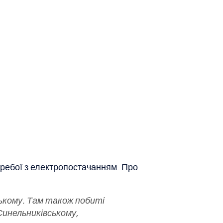
еребої з електропостачанням. Про
ському. Там також побиті
Синельниківському,