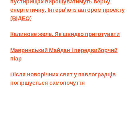
пустирищах вирощуватимуть вербу
енергетичну. Інтерв’ю із автором проекту
(ВІДЕО)
Калинове желе. Як швидко приготувати
Мавринський Майдан і передвиборчий
піар
Після новорічних свят у павлоградців
погіршується самопочуття