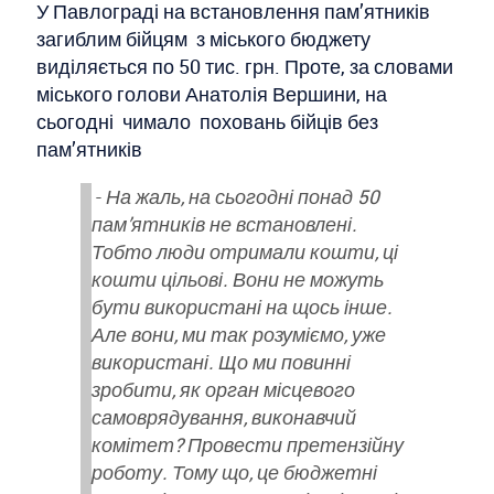
У Павлограді на встановлення пам’ятників
загиблим бійцям з міського бюджету
виділяється по 50 тис. грн. Проте, за словами
міського голови Анатолія Вершини, на
сьогодні чимало поховань бійців без
пам’ятників
-
На жаль, на сьогодні понад 50
пам’ятників не встановлені.
Тобто люди отримали кошти, ці
кошти цільові. Вони не можуть
бути використані на щось інше.
Але вони, ми так розуміємо, уже
використані. Що ми повинні
зробити, як орган місцевого
самоврядування, виконавчий
комітет? Провести претензійну
роботу. Тому що, це бюджетні