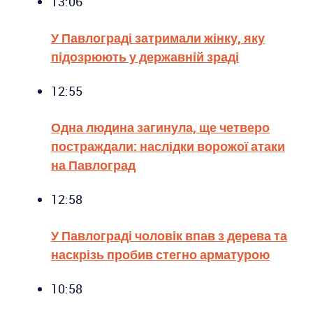
13:06
У Павлограді затримали жінку, яку
підозрюють у державній зраді
12:55
Одна людина загинула, ще четверо
постраждали: наслідки ворожої атаки
на Павлоград
12:58
У Павлограді чоловік впав з дерева та
наскрізь пробив стегно арматурою
10:58