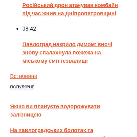
Російський дрон атакував комбайн
під час жнив на Дніпропетровщині
08:42
Павлоград накрило димом: вночі
знову спалахнула пожежа на
міському сміттєзвалищі
Всі новини
ПОПУЛЯРНЕ
Якщо ви плануєте подорожувати
залізницею
На павлоградських болотах та