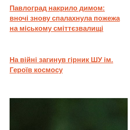
Павлоград накрило димом:
вночі знову спалахнула пожежа
на міському сміттєзвалищі
На війні загинув гірник ШУ ім.
Героїв космосу