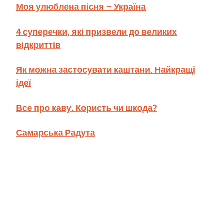
Моя улюблена пісня – Україна
4 суперечки, які призвели до великих
відкриттів
Як можна застосувати каштани. Найкращі
ідеї
Все про каву. Користь чи шкода?
Самарська Радута