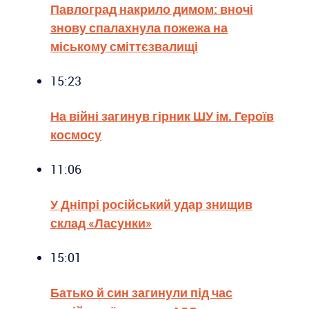
Павлоград накрило димом: вночі
знову спалахнула пожежа на
міському сміттєзвалищі
15:23
На війні загинув гірник ШУ ім. Героїв
космосу
11:06
У Дніпрі російський удар знищив
склад «Ласунки»
15:01
Батько й син загинули під час