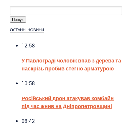
ОСТАННІ НОВИНИ
12:58
У Павлограді чоловік впав з дерева та
наскрізь пробив стегно арматурою
10:58
Російський дрон атакував комбайн
під час жнив на Дніпропетровщині
08:42