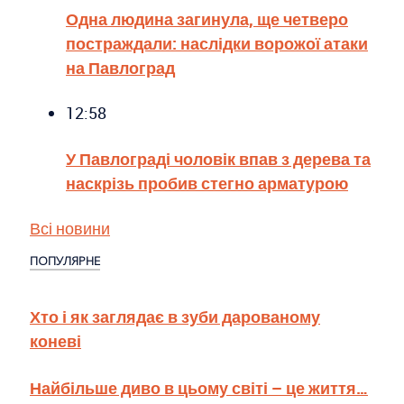
Одна людина загинула, ще четверо
постраждали: наслідки ворожої атаки
на Павлоград
12:58
У Павлограді чоловік впав з дерева та
наскрізь пробив стегно арматурою
Всі новини
ПОПУЛЯРНЕ
Хто і як заглядає в зуби дарованому
коневі
Найбільше диво в цьому світі – це життя…