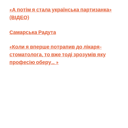
«А потім я стала українська партизанка»
(ВІДЕО)
Самарська Радута
«Коли я вперше потрапив до лікаря-
стоматолога, то вже тоді зрозумів яку
професію оберу… »