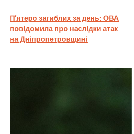
П’ятеро загиблих за день: ОВА
повідомила про наслідки атак
на Дніпропетровщині