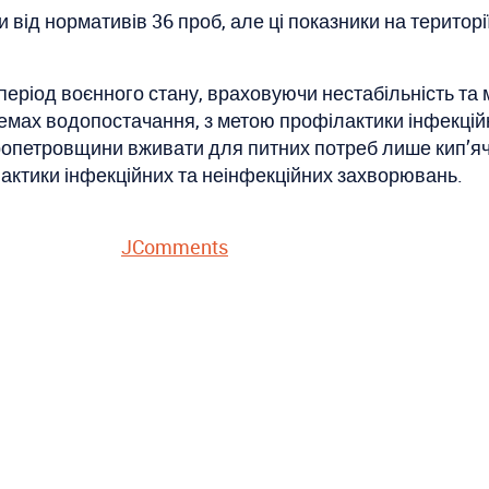
від нормативів 36 проб, але ці показники на території
еріод воєнного стану, враховуючи нестабільність та 
стемах водопостачання, з метою профілактики інфекцій
ропетровщини вживати для питних потреб лише кип’я
актики інфекційних та неінфекційних захворювань.
JComments