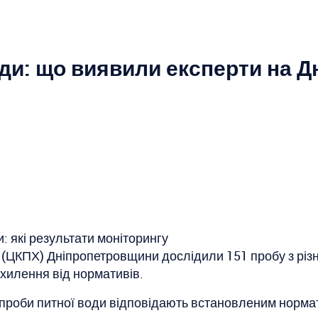
оди: що виявили експерти на 
: які результати моніторингу
б (ЦКПХ) Дніпропетровщини дослідили 151 пробу з рі
дхилення від нормативів.
і проби питної води відповідають встановленим норма