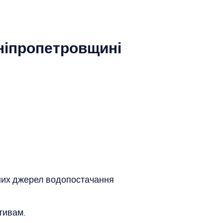
Дніпропетровщині
зних джерел водопостачання
тивам.