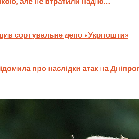
мкою, але не втратили надію...
ищив сортувальне депо «Укрпошти»
відомила про наслідки атак на Дніпр