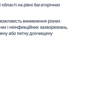
 області на рівні багаторічних
можливість виникнення різних
них і неінфекційних захворювань,
чену або питну доочищену