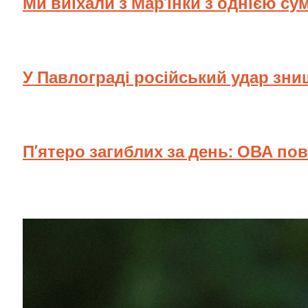
Ми виїхали з Мар'їнки з однією су
У Павлограді російський удар зн
П’ятеро загиблих за день: ОВА по