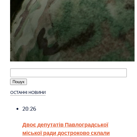
ОСТАННІ НОВИНИ
20:26
Двоє депутатів Павлоградської
міської ради достроково склали