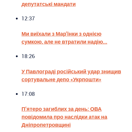
депутатські мандати
12:37
Ми виїхали з Мар'їнки з однією
сумкою, але не втратили надію...
18:26
У Павлограді російський удар знищив
сортувальне депо «Укрпошти»
17:08
П’ятеро загиблих за день: ОВА
повідомила про наслідки атак на
Дніпропетровщині