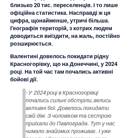
близько 20 тис. переселенців. І то лише
офіційна статистика. Насправді ж ця
цифра, щонайменше, утричі більша.
Географія територій, з котрих людям
доводиться виїздити, на жаль, постійно
розширюється.
Валентині довелось покидати рідну
Красногорівку, що на Донеччині, у 2024
році. На той час там почались активні
бойові дії.
- У 2024 році в Красногорівці
почались сильні обстріли, велись
активні бої. Довелось покидати
свій дім. З чоловіком та сестрою
приїхали до Павлограда. Тут у нас
чимало знайомих проживає. І уже