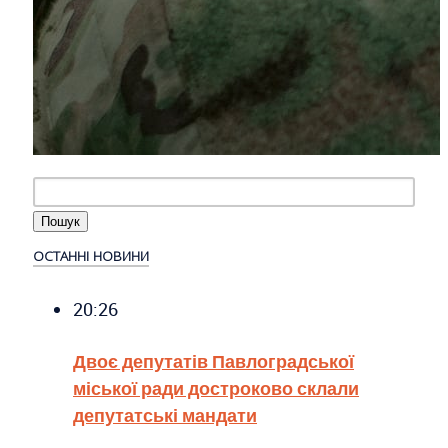
ОСТАННІ НОВИНИ
20:26
Двоє депутатів Павлоградської
міської ради достроково склали
депутатські мандати