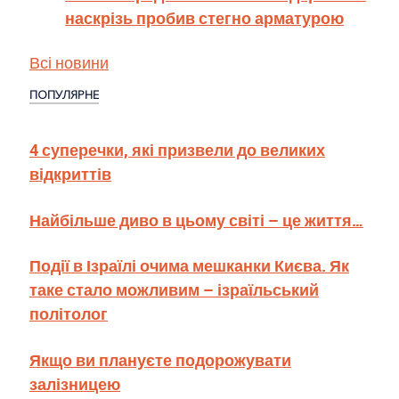
наскрізь пробив стегно арматурою
Всі новини
ПОПУЛЯРНЕ
4 суперечки, які призвели до великих
відкриттів
Найбільше диво в цьому світі – це життя…
Події в Ізраїлі очима мешканки Києва. Як
таке стало можливим – ізраїльський
політолог
Якщо ви плануєте подорожувати
залізницею