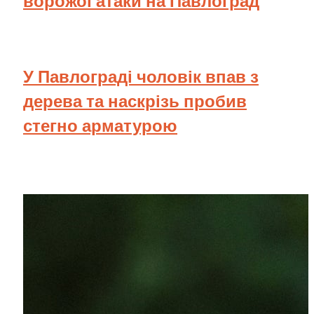
ворожої атаки на Павлоград
У Павлограді чоловік впав з
дерева та наскрізь пробив
стегно арматурою