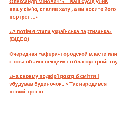
Олександр Мінович: «... ваш сусід убив
вашу сім’ю, спалив хату , а ви носите його
портрет ...»
«А потім я стала українська партизанка»
(ВІДЕО)
Очередная «афера» городской власти или
снова об «инспекции» по благоустройству
«На своєму подвір'ї розгріб сміття і
збудував будиночок...» Так народився
новий проєкт