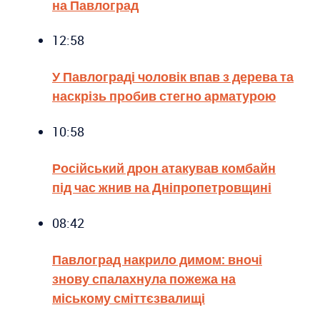
на Павлоград
12:58
У Павлограді чоловік впав з дерева та
наскрізь пробив стегно арматурою
10:58
Російський дрон атакував комбайн
під час жнив на Дніпропетровщині
08:42
Павлоград накрило димом: вночі
знову спалахнула пожежа на
міському сміттєзвалищі