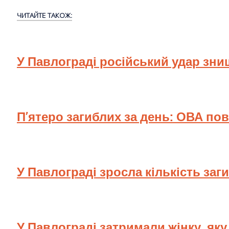
ЧИТАЙТЕ ТАКОЖ:
У Павлограді російський удар зн
П’ятеро загиблих за день: ОВА по
У Павлограді зросла кількість заг
У Павлограді затримали жінку, як