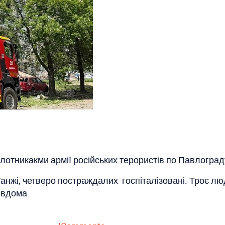
ілотникакми армії російських терористів по Павлоград
жі, четверо постраждалих госпіталізовані. Троє людей
я вдома.