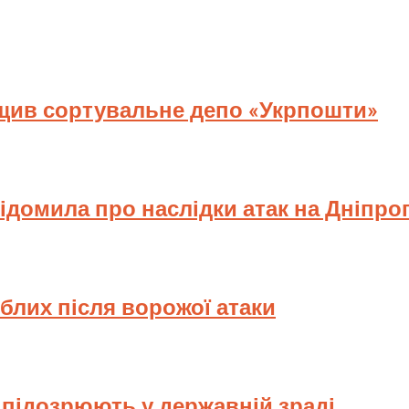
ищив сортувальне депо «Укрпошти»
відомила про наслідки атак на Дніпр
иблих після ворожої атаки
у підозрюють у державній зраді