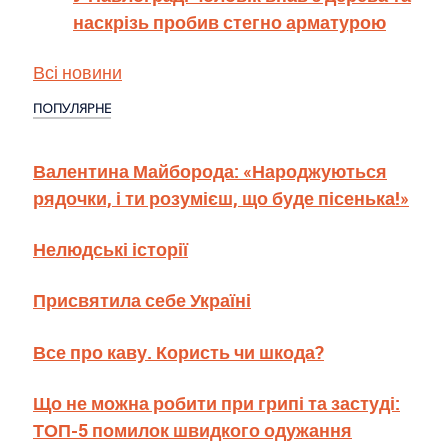
наскрізь пробив стегно арматурою
Всі новини
ПОПУЛЯРНЕ
Валентина Майборода: «Народжуються
рядочки, і ти розумієш, що буде пісенька!»
Нелюдські історії
Присвятила себе Україні
Все про каву. Користь чи шкода?
Що не можна робити при грипі та застуді:
ТОП-5 помилок швидкого одужання