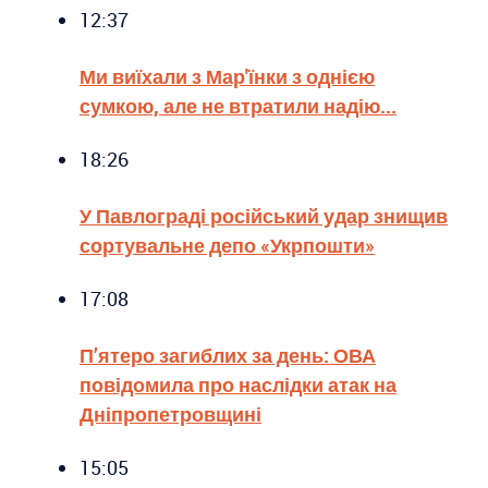
12:37
Ми виїхали з Мар'їнки з однією
сумкою, але не втратили надію...
18:26
У Павлограді російський удар знищив
сортувальне депо «Укрпошти»
17:08
П’ятеро загиблих за день: ОВА
повідомила про наслідки атак на
Дніпропетровщині
15:05