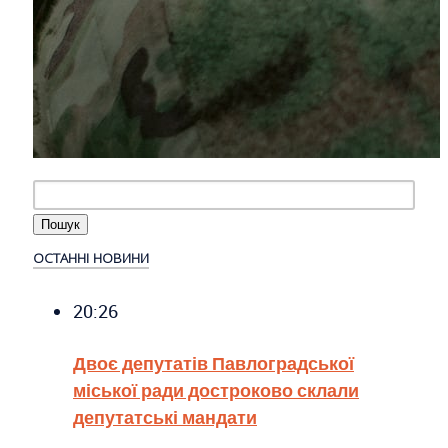
ОСТАННІ НОВИНИ
20:26
Двоє депутатів Павлоградської
міської ради достроково склали
депутатські мандати