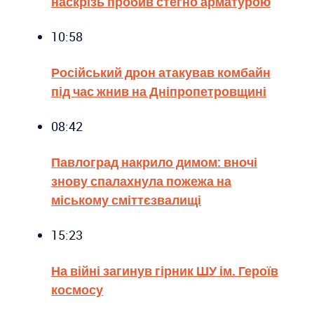
наскрізь пробив стегно арматурою
10:58
Російський дрон атакував комбайн
під час жнив на Дніпропетровщині
08:42
Павлоград накрило димом: вночі
знову спалахнула пожежа на
міському сміттєзвалищі
15:23
На війні загинув гірник ШУ ім. Героїв
космосу