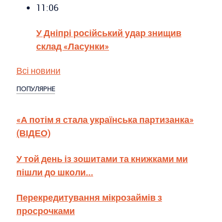
11:06
У Дніпрі російський удар знищив
склад «Ласунки»
Всі новини
ПОПУЛЯРНЕ
«А потім я стала українська партизанка»
(ВІДЕО)
У той день із зошитами та книжками ми
пішли до школи...
Перекредитування мікрозаймів з
просрочками