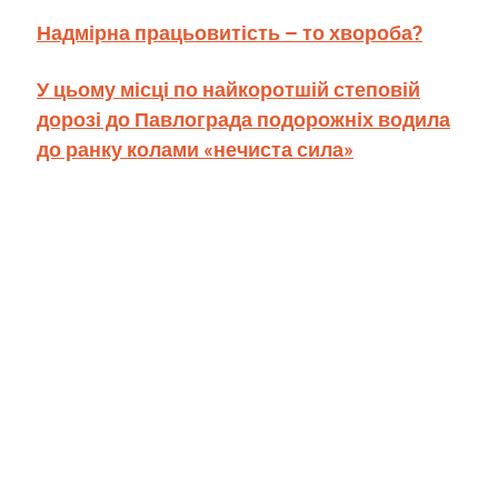
Надмірна працьовитість – то хвороба?
У цьому місці по найкоротшій степовій
дорозі до Павлограда подорожніх водила
до ранку колами «нечиста сила»