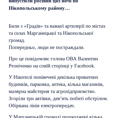
випустили росіяни цієї ночі по
Нікопольському району…
Били з «Градів» та важкої артилерії по містах
та селах Марганецької та Нікопольської
громад.
Попередньо, люди не постраждали.
Про це повідомляє голова ОВА Валентин
Резніченко на совїй сторінці у Facebook.
У Нікополі понівечені декілька приватних
будинків, парковка, аптека, кілька магазинів,
малярна майстерня та агропідприємство.
Згоріли три автівки, дев’ять побиті обстрілом.
Обірвана лінія електропередач.
У Марганецькій громаді пошкоджені кілька