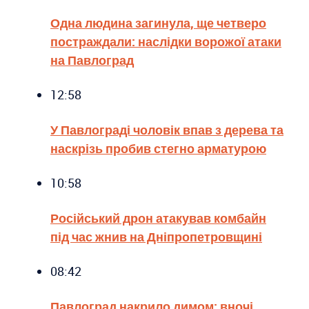
Одна людина загинула, ще четверо
постраждали: наслідки ворожої атаки
на Павлоград
12:58
У Павлограді чоловік впав з дерева та
наскрізь пробив стегно арматурою
10:58
Російський дрон атакував комбайн
під час жнив на Дніпропетровщині
08:42
Павлоград накрило димом: вночі