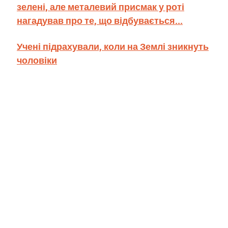
зелені, але металевий присмак у роті
нагадував про те, що відбувається...
Учені підрахували, коли на Землі зникнуть
чоловіки