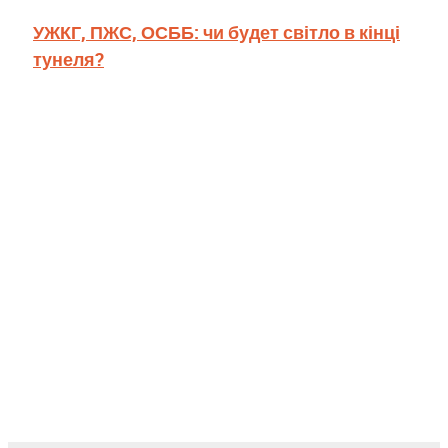
УЖКГ, ПЖС, ОСББ: чи будет світло в кінці
тунеля?