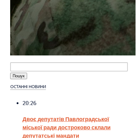
ОСТАННІ НОВИНИ
20:26
Двоє депутатів Павлоградської
міської ради достроково склали
депутатські мандати