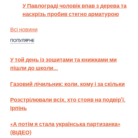
У Павлограді чоловік впав з дерева та
наскрізь пробив стегно арматурою
Всі новини
ПОПУЛЯРНЕ
У той день із зошитами та книжками ми
пішли до школи...
Газовий лічильник: коли, кому і за скільки
Розстрілювали всіх, хто стояв на подвір’ї.
Ірпінь
«А потім я стала українська партизанка»
(ВІДЕО)