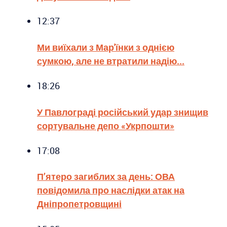
12:37
Ми виїхали з Мар'їнки з однією
сумкою, але не втратили надію...
18:26
У Павлограді російський удар знищив
сортувальне депо «Укрпошти»
17:08
П’ятеро загиблих за день: ОВА
повідомила про наслідки атак на
Дніпропетровщині