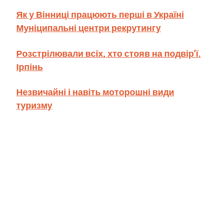
Як у Вінниці працюють перші в Україні
Муніципальні центри рекрутингу
Розстрілювали всіх, хто стояв на подвір’ї.
Ірпінь
Незвичайні і навіть моторошні види
туризму