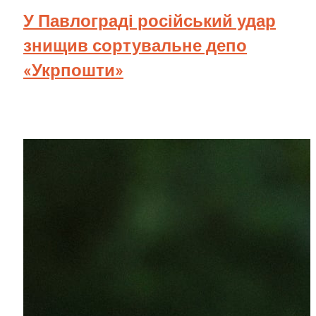
У Павлограді російський удар
знищив сортувальне депо
«Укрпошти»