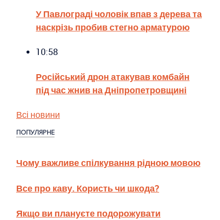
У Павлограді чоловік впав з дерева та
наскрізь пробив стегно арматурою
10:58
Російський дрон атакував комбайн
під час жнив на Дніпропетровщині
Всі новини
ПОПУЛЯРНЕ
Чому важливе спілкування рідною мовою
Все про каву. Користь чи шкода?
Якщо ви плануєте подорожувати