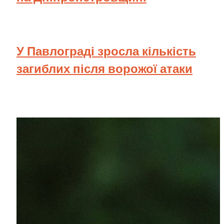
У Павлограді зросла кількість
загиблих після ворожої атаки