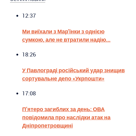
12:37
Ми виїхали з Мар'їнки з однією
сумкою, але не втратили надію...
18:26
У Павлограді російський удар знищив
сортувальне депо «Укрпошти»
17:08
П’ятеро загиблих за день: ОВА
повідомила про наслідки атак на
Дніпропетровщині