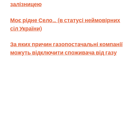
залізницею
Моє рідне Село… (в статусі неймовірних
сіл України)
За яких причин газопостачальні компанії
можуть відключити споживача від газу