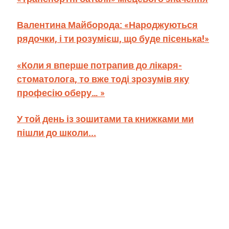
Валентина Майборода: «Народжуються
рядочки, і ти розумієш, що буде пісенька!»
«Коли я вперше потрапив до лікаря-
стоматолога, то вже тоді зрозумів яку
професію оберу… »
У той день із зошитами та книжками ми
пішли до школи...