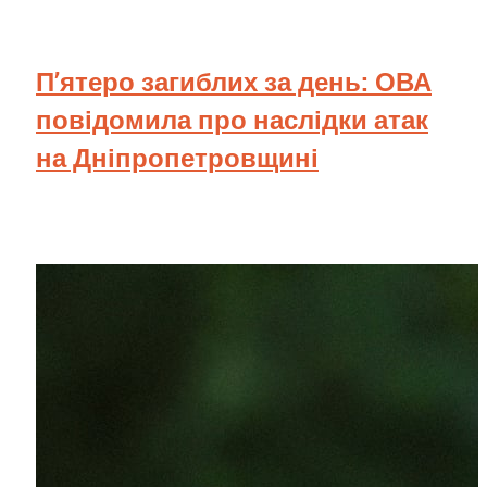
П’ятеро загиблих за день: ОВА
повідомила про наслідки атак
на Дніпропетровщині