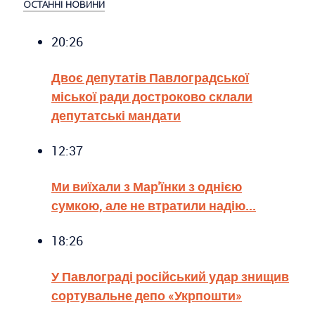
ОСТАННІ НОВИНИ
20:26
Двоє депутатів Павлоградської
міської ради достроково склали
депутатські мандати
12:37
Ми виїхали з Мар'їнки з однією
сумкою, але не втратили надію...
18:26
У Павлограді російський удар знищив
сортувальне депо «Укрпошти»