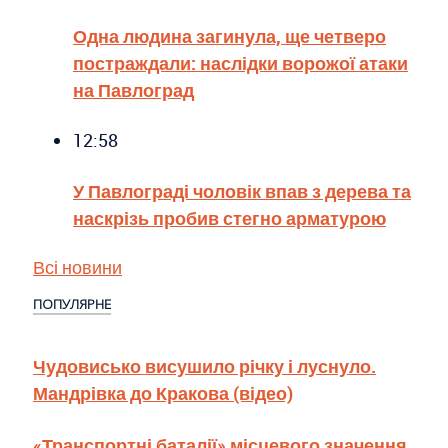
Одна людина загинула, ще четверо
постраждали: наслідки ворожої атаки
на Павлоград
12:58
У Павлограді чоловік впав з дерева та
наскрізь пробив стегно арматурою
Всі новини
ПОПУЛЯРНЕ
Чудовисько висушило річку і луснуло.
Мандрівка до Кракова (відео)
«Транспортні баталії» місцевого значення