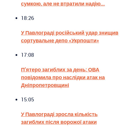
сумкою, але не втратили надію...
18:26
У Павлограді російський удар знищив
сортувальне депо «Укрпошти»
17:08
П’ятеро загиблих за день: ОВА
повідомила про наслідки атак на
Дніпропетровщині
15:05
У Павлограді зросла кількість
загиблих після ворожої атаки