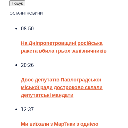
ОСТАННІ НОВИНИ
08:50
На Дніпропетровщині російська
ракета вбила трьох залізничників
20:26
Двоє депутатів Павлоградської
міської ради достроково склали
депутатські мандати
12:37
Ми виїхали з Мар'їнки з однією