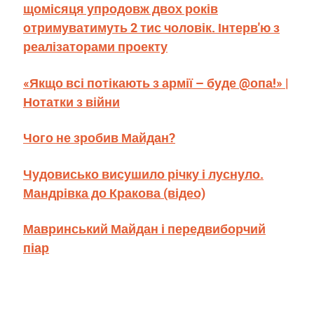
щомісяця упродовж двох років
отримуватимуть 2 тис чоловік. Інтерв'ю з
реалізаторами проекту
«Якщо всі потікають з армії – буде @опа!» |
Нотатки з війни
Чого не зробив Майдан?
Чудовисько висушило річку і луснуло.
Мандрівка до Кракова (відео)
Мавринський Майдан і передвиборчий
піар