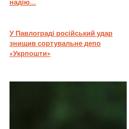
надію...
У Павлограді російський удар
знищив сортувальне депо
«Укрпошти»