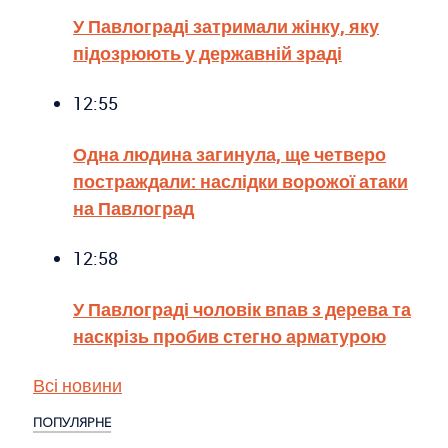
У Павлограді затримали жінку, яку
підозрюють у державній зраді
12:55
Одна людина загинула, ще четверо
постраждали: наслідки ворожої атаки
на Павлоград
12:58
У Павлограді чоловік впав з дерева та
наскрізь пробив стегно арматурою
Всі новини
ПОПУЛЯРНЕ