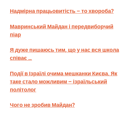
Надмірна працьовитість – то хвороба?
Мавринський Майдан і передвиборчий
піар
Я дуже пишаюсь тим, що у нас вся школа
співає …
Події в Ізраїлі очима мешканки Києва. Як
таке стало можливим – ізраїльський
політолог
Чого не зробив Майдан?