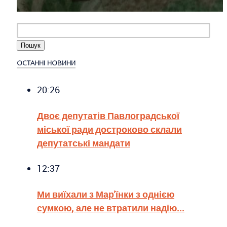
ОСТАННІ НОВИНИ
20:26
Двоє депутатів Павлоградської
міської ради достроково склали
депутатські мандати
12:37
Ми виїхали з Мар'їнки з однією
сумкою, але не втратили надію...