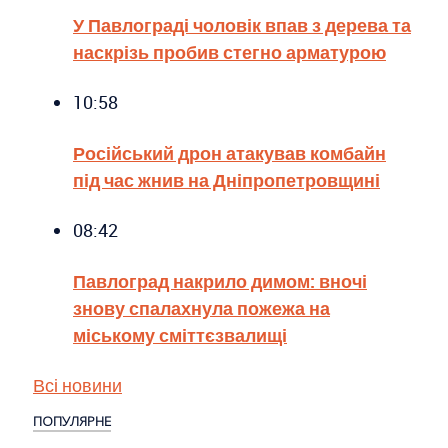
У Павлограді чоловік впав з дерева та
наскрізь пробив стегно арматурою
10:58
Російський дрон атакував комбайн
під час жнив на Дніпропетровщині
08:42
Павлоград накрило димом: вночі
знову спалахнула пожежа на
міському сміттєзвалищі
Всі новини
ПОПУЛЯРНЕ