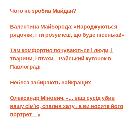
Чого не зробив Майдан?
Валентина Майборода: «Народжуються
рядочки, і ти розумієш, що буде пісенька!»
Там комфортно почуваються і люди, і
тварини, і птахи… Райський куточок в
Павлограді
Небеса забирають найкращих…
Олександр Мінович: «... ваш сусід убив
вашу сім’ю, спалив хату , а ви носите його
портрет ...»