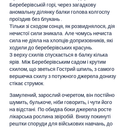
Береберівській горі, через загадкову
аномальну ділянку балки голова колгоспу
проїздив без блукань .
Тільки зі сходом сонця, як розвиднялося, дія
нечистої сили зникала. Але чомусь нечиста
сила не діяла на хлопців-допризовників, які
ходили до береберівських красунь.
З верху схилів спускається в балку кілька
ярів. Між Береберівським садом і крутим
схилом, що зветься Гострий шпиль, з самого
вершечка схилу з потужного джерела донизу
стікає струмок.
Замулений, зарослий очеретом, він постійно
шумить, булькоче, ніби говорить, і чути його
на відстані. По обидва боки джерела росте
лікарська рослина звіробій. Внизу покинуті
рештки споруди для військових навчань, до