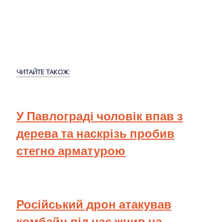
ЧИТАЙТЕ ТАКОЖ:
У Павлограді чоловік впав з
дерева та наскрізь пробив
стегно арматурою
Російський дрон атакував
комбайн під час жнив на