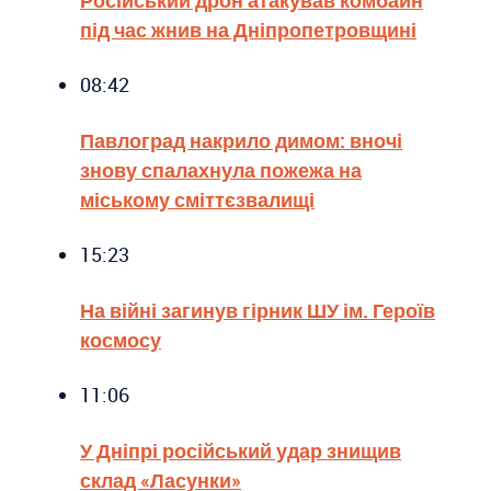
під час жнив на Дніпропетровщині
08:42
Павлоград накрило димом: вночі
знову спалахнула пожежа на
міському сміттєзвалищі
15:23
На війні загинув гірник ШУ ім. Героїв
космосу
11:06
У Дніпрі російський удар знищив
склад «Ласунки»