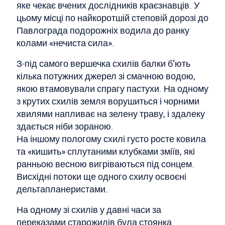
яке чекає вчених дослідників краєзнавців. У
цьому місці по найкоротшій степовій дорозі до
Павлограда подорожніх водила до ранку
колами «нечиста сила».
З-під самого вершечка схилів балки б’ють
кілька потужних джерел зі смачною водою,
якою втамовували спрагу пастухи. На одному
з крутих схилів земля ворушиться і чорними
хвилями напливає на зелену траву, і здалеку
здається ніби зораною.
На іншому пологому схилі густо росте ковила
та «кишить» сплутаними клубками зміїв, які
ранньою весною вигріваються під сонцем.
Висхідні потоки ще одного схилу освоєні
дельтапланеристами.
На одному зі схилів у давні часи за
переказами старожилів була стоянка