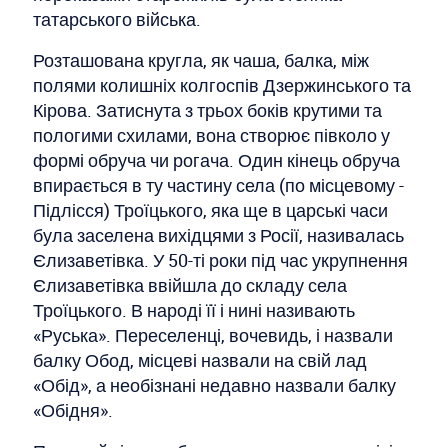
татарського війська.
Розташована кругла, як чаша, балка, між
полями колишніх колгоспів Дзержинського та
Кірова. Затиснута з трьох боків крутими та
пологими схилами, вона створює півколо у
формі обруча чи рогача. Один кінець обруча
впирається в ту частину села (по місцевому -
Підлісся) Троїцького, яка ще в царські часи
була заселена вихідцями з Росії, називалась
Єлизаветівка. У 50-ті роки під час укрупнення
Єлизаветівка ввійшла до складу села
Троїцького. В народі її і нині називають
«Руська». Переселенці, вочевидь, і назвали
балку Обод, місцеві назвали на свій лад
«Обід», а необізнані недавно назвали балку
«Обідня».