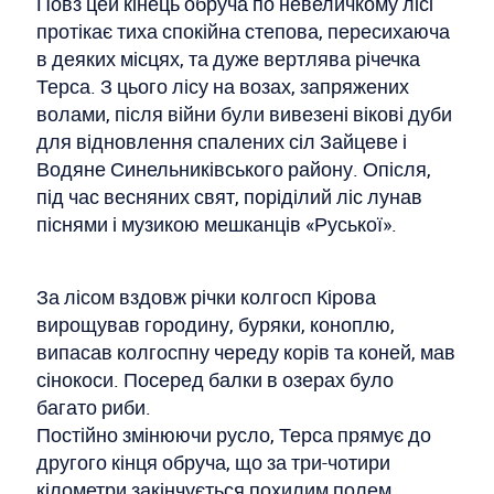
Повз цей кінець обруча по невеличкому лісі
протікає тиха спокійна степова, пересихаюча
в деяких місцях, та дуже вертлява річечка
Терса. З цього лісу на возах, запряжених
волами, після війни були вивезені вікові дуби
для відновлення спалених сіл Зайцеве і
Водяне Синельниківського району. Опісля,
під час весняних свят, поріділий ліс лунав
піснями і музикою мешканців «Руської».
За лісом вздовж річки колгосп Кірова
вирощував городину, буряки, коноплю,
випасав колгоспну череду корів та коней, мав
сінокоси. Посеред балки в озерах було
багато риби.
Постійно змінюючи русло, Терса прямує до
другого кінця обруча, що за три-чотири
кілометри закінчується похилим полем