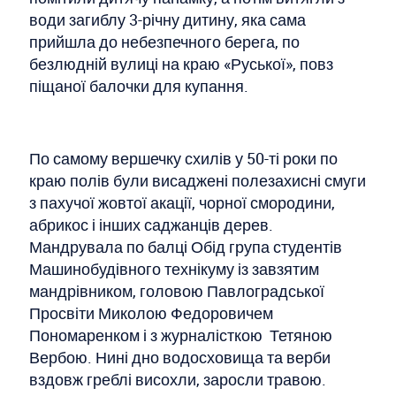
води загиблу 3-річну дитину, яка сама
прийшла до небезпечного берега, по
безлюдній вулиці на краю «Руської», повз
піщаної балочки для купання.
По самому вершечку схилів у 50-ті роки по
краю полів були висаджені полезахисні смуги
з пахучої жовтої акації, чорної смородини,
абрикос і інших саджанців дерев.
Мандрувала по балці Обід група студентів
Машинобудівного технікуму із завзятим
мандрівником, головою Павлоградської
Просвіти Миколою Федоровичем
Пономаренком і з журналісткою Тетяною
Вербою. Нині дно водосховища та верби
вздовж греблі висохли, заросли травою.