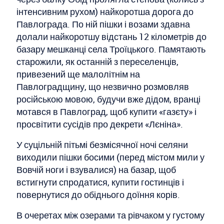
інтенсивним рухом) найкоротша дорога до
Павлограда. По ній пішки і возами здавна
долали найкоротшу відстань 12 кілометрів до
базару мешканці села Троїцького. Памятають
старожили, як останній з переселенців,
привезений ще малолітнім на
Павлоградщину, що незвично розмовляв
російською мовою, будучи вже дідом, вранці
мотався в Павлоград, щоб купити «газєту» і
просвітити сусідів про декрети «Лєніна».
У суцільній пітьмі безмісячної ночі селяни
виходили пішки босими (перед містом мили у
Вовчій ноги і взувалися) на базар, щоб
встигнути спродатися, купити гостинців і
повернутися до обіднього доїння корів.
В очеретах між озерами та рівчаком у густому