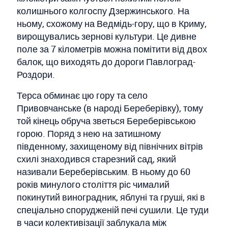
колишнього колгоспу Дзержинського. На
ньому, схожому на Ведмідь-гору, що в Криму,
вирощувались зернові культури. Це дивне
поле за 7 кілометрів можна помітити від двох
балок, що виходять до дороги Павлоград-
Роздори.
Терса обминає цю гору та село
Привовчанське (в народі Береберівку), тому
той кінець обруча зветься Береберівською
горою. Поряд з нею на затишному
південному, захищеному від північних вітрів
схилі знаходився старезний сад, який
називали Береберівським. В ньому до 60
років минулого століття ріс чималий
покинутий виноградник, яблуні та груші, які в
спеціально спорудженій печі сушили. Це туди
в часи колективізації заблукала між