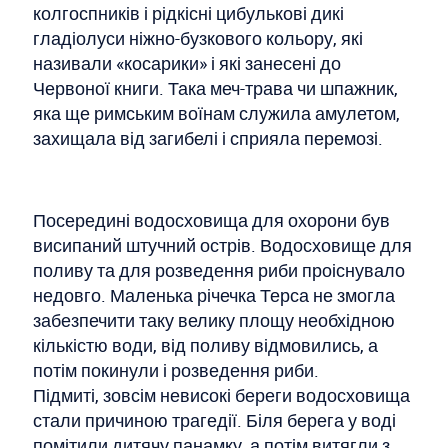
колгоспників і рідкісні цибулькові дикі
гладіолуси ніжно-бузкового кольору, які
називали «косарики» і які занесені до
Червоної книги. Така меч-трава чи шпажник,
яка ще римським воїнам служила амулетом,
захищала від загибелі і сприяла перемозі.
Посередині водосховища для охорони був
висипаний штучний острів. Водосховище для
поливу та для розведення риби проіснувало
недовго. Маленька річечка Терса не змогла
забезпечити таку велику площу необхідною
кількістю води, від поливу відмовились, а
потім покинули і розведення риби.
Підмиті, зовсім невисокі береги водосховища
стали причиною трагедії. Біля берега у воді
помітили дитячу панамку, а потім витягли з