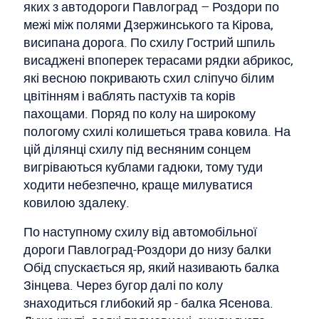
яких з автодороги Павлоград – Роздори по
межі між полями Дзержинського та Кірова,
висипана дорога. По схилу Гострий шпиль
висаджені впоперек терасами рядки абрикос,
які весною покривають схил сліпучо білим
цвітінням і ваблять пастухів та корів
пахощами. Поряд по колу на широкому
пологому схилі колишеться трава ковила. На
цій ділянці схилу під весняним сонцем
вигріваються кублами гадюки, тому туди
ходити небезпечно, краще милуватися
ковилою здалеку.
По наступному схилу від автомобільної
дороги Павлоград-Роздори до низу балки
Обід спускається яр, який називають балка
Зінцева. Через бугор далі по колу
знаходиться глибокий яр - балка Ясенова.