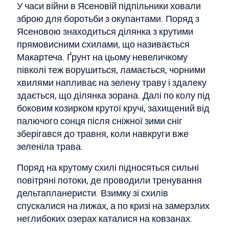
У часи війни в Ясеновій підпільники ховали
зброю для боротьби з окупантами. Поряд з
Ясеновою знаходиться ділянка з крутими
прямовисними схилами, що називається
Макартеча. Ґрунт на цьому невеличкому
півколі теж ворушиться, ламається, чорними
хвилями напливає на зелену траву і здалеку
здається, що ділянка зорана. Далі по колу під
боковим козирком крутої кручі, захищений від
палючого сонця після сніжної зими сніг
зберігався до травня, коли навкруги вже
зеленіла трава.
Поряд на крутому схилі підносяться сильні
повітряні потоки, де проводили тренування
дельтапланеристи. Взимку зі схилів
спускалися на лижах, а по кризі на замерзлих
неглибоких озерах каталися на ковзанах.