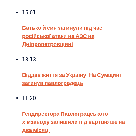
15:01
Батько й син загинули під час
російської атаки на АЗС на
Дніпропетровщині
13:13
Віддав життя за Україну. На Сумщині
загинув павлоградець
11:20
Гендиректора Павлоградського
хімзаводу залишили під вартою ще на
два місяці