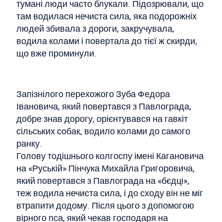
тумані люди часто блукали. Підозрювали, що
там водилася нечиста сила, яка подорожніх
людей збивала з дороги, закручувала,
водила колами і повертала до тієї ж скирди,
що вже проминули.
Запізнілого перехожого Зуба Федора
Івановича, який повертався з Павлограда,
добре знав дорогу, орієнтувався на гавкіт
сільських собак, водило колами до самого
ранку.
Голову тодішнього колгоспу імені Кагановича
на «Руській» Пінчука Михайла Григоровича,
який повертався з Павлограда на «бєдці»,
теж водила нечиста сила, і до сходу він не міг
втрапити додому. Після цього з допомогою
вірного пса, який чекав господаря на