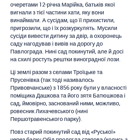
очеретами 12-річна Марійка, батьків якої
вигнали з тієї частини хати, яку вони
винаймали. А сусідам, що її прихистили,
пригрозили, що і їх розкуркулять. Мусили
сусіди вивести дитину за двір, а охоронець
саду нагодував і вивів на дорогу до
Павлограда. Нині сад покинутий, але й досі
на схилі ростуть рештки виноградної лози.
Ці землі разом з селами Троїцьке та
Прусенівка (так тоді називалось
Привовчанське) з 1856 року були у власності
поміщика Дашкова та його зятя Батюшкова і
сад, ймовірно, заснований ними, можливо,
ровесник Лихачевського (нині
Першотравенського парку).
Повз старий покинутий сад від «Руської»
через балку Обід пролягла степова (колись з