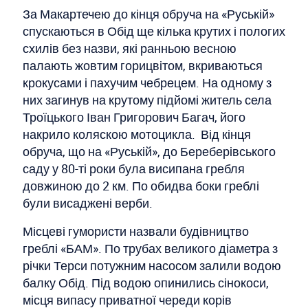
За Макартечею до кінця обруча на «Руській»
спускаються в Обід ще кілька крутих і пологих
схилів без назви, які ранньою весною
палають жовтим горицвітом, вкриваються
крокусами і пахучим чебрецем. На одному з
них загинув на крутому підйомі житель села
Троїцького Іван Григорович Багач, його
накрило коляскою мотоцикла. Від кінця
обруча, що на «Руській», до Береберівського
саду у 80-ті роки була висипана гребля
довжиною до 2 км. По обидва боки греблі
були висаджені верби.
Місцеві гумористи назвали будівництво
греблі «БАМ». По трубах великого діаметра з
річки Терси потужним насосом залили водою
балку Обід. Під водою опинились сінокоси,
місця випасу приватної череди корів