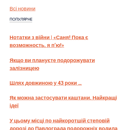
Всі новини
ПОПУЛЯРНЕ
Нотатки з війни | «Саня! Пока є
возможность, я п’ю!»
Якщо ви плануєте подорожувати
залізницею
Шлях довжиною у 43 роки …
Як можна застосувати каштани. Найкращі
ідеї
У цьому місці по найкоротшій степовій
дорозі до Павлограда подорожніх водила