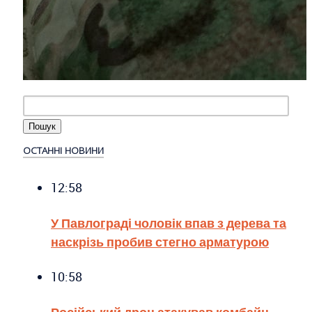
ОСТАННІ НОВИНИ
12:58
У Павлограді чоловік впав з дерева та
наскрізь пробив стегно арматурою
10:58
Російський дрон атакував комбайн