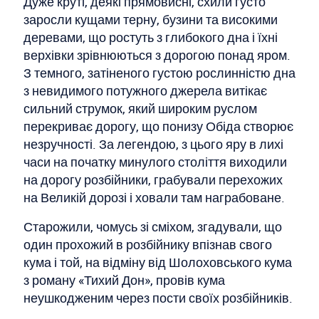
Дуже круті, деякі прямовисні, схили густо
заросли кущами терну, бузини та високими
деревами, що ростуть з глибокого дна і їхні
верхівки зрівнюються з дорогою понад яром.
З темного, затіненого густою рослинністю дна
з невидимого потужного джерела витікає
сильний струмок, який широким руслом
перекриває дорогу, що понизу Обіда створює
незручності. За легендою, з цього яру в лихі
часи на початку минулого століття виходили
на дорогу розбійники, грабували перехожих
на Великій дорозі і ховали там награбоване.
Старожили, чомусь зі сміхом, згадували, що
один прохожий в розбійнику впізнав свого
кума і той, на відміну від Шолоховського кума
з роману «Тихий Дон», провів кума
неушкодженим через пости своїх розбійників.