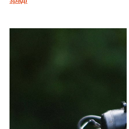
зраді