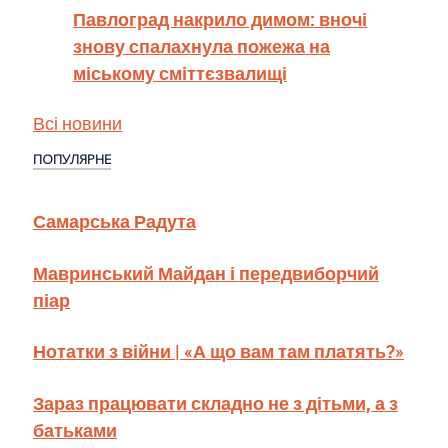
Павлоград накрило димом: вночі
знову спалахнула пожежа на
міському сміттєзвалищі
Всі новини
ПОПУЛЯРНЕ
Самарська Радута
Мавринський Майдан і передвиборчий
піар
Нотатки з війни | «А що вам там платять?»
Зараз працювати складно не з дітьми, а з
батьками