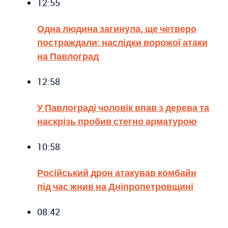
12:55
Одна людина загинула, ще четверо
постраждали: наслідки ворожої атаки
на Павлоград
12:58
У Павлограді чоловік впав з дерева та
наскрізь пробив стегно арматурою
10:58
Російський дрон атакував комбайн
під час жнив на Дніпропетровщині
08:42