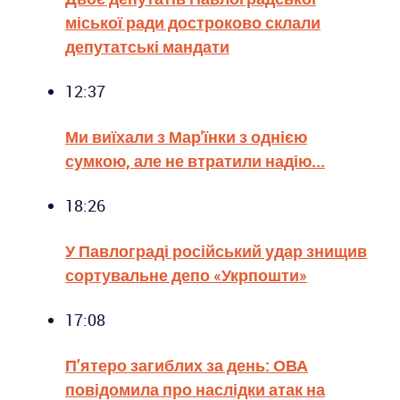
міської ради достроково склали
депутатські мандати
12:37
Ми виїхали з Мар'їнки з однією
сумкою, але не втратили надію...
18:26
У Павлограді російський удар знищив
сортувальне депо «Укрпошти»
17:08
П’ятеро загиблих за день: ОВА
повідомила про наслідки атак на