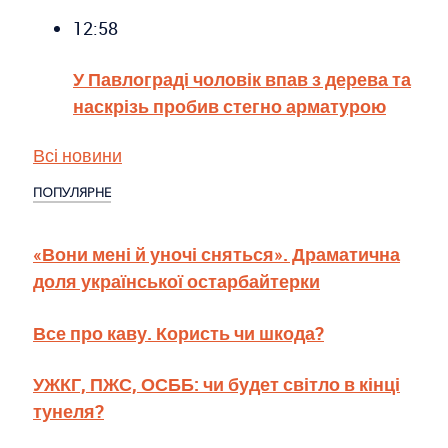
12:58
У Павлограді чоловік впав з дерева та
наскрізь пробив стегно арматурою
Всі новини
ПОПУЛЯРНЕ
«Вони мені й уночі сняться». Драматична
доля української остарбайтерки
Все про каву. Користь чи шкода?
УЖКГ, ПЖС, ОСББ: чи будет світло в кінці
тунеля?