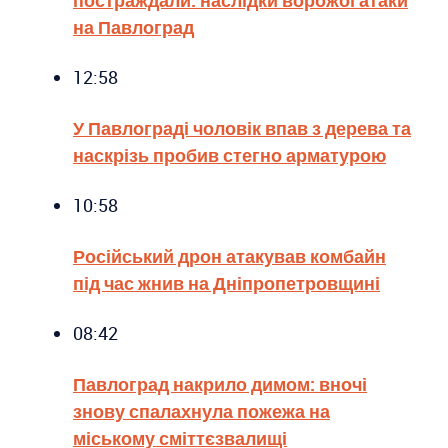
на Павлоград
12:58
У Павлограді чоловік впав з дерева та
наскрізь пробив стегно арматурою
10:58
Російський дрон атакував комбайн
під час жнив на Дніпропетровщині
08:42
Павлоград накрило димом: вночі
знову спалахнула пожежа на
міському сміттєзвалищі