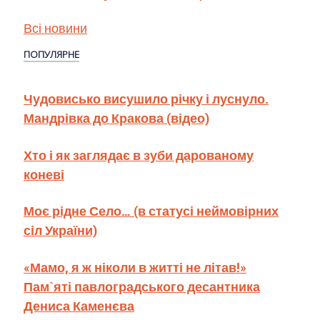
Всі новини
ПОПУЛЯРНЕ
Чудовисько висушило річку і луснуло.
Мандрівка до Кракова (відео)
Хто і як заглядає в зуби дарованому
коневі
Моє рідне Село… (в статусі неймовірних
сіл України)
«Мамо, я ж ніколи в житті не літав!»
Пам`яті павлоградського десантника
Дениса Каменєва