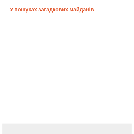
У пошуках загадкових майданів