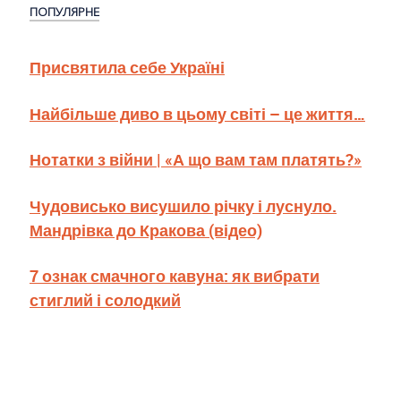
ПОПУЛЯРНЕ
Присвятила себе Україні
Найбільше диво в цьому світі – це життя…
Нотатки з війни | «А що вам там платять?»
Чудовисько висушило річку і луснуло.
Мандрівка до Кракова (відео)
7 ознак смачного кавуна: як вибрати
стиглий і солодкий