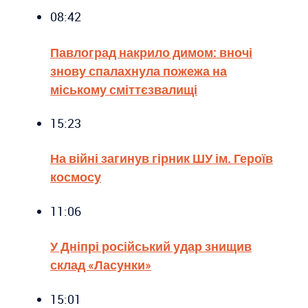
08:42
Павлоград накрило димом: вночі
знову спалахнула пожежа на
міському сміттєзвалищі
15:23
На війні загинув гірник ШУ ім. Героїв
космосу
11:06
У Дніпрі російський удар знищив
склад «Ласунки»
15:01