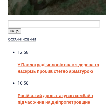
ОСТАННІ НОВИНИ
12:58
У Павлограді чоловік впав з дерева та
наскрізь пробив стегно арматурою
10:58
Російський дрон атакував комбайн
під час жнив на Дніпропетровщині