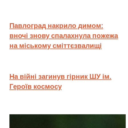
Павлоград накрило димом:
вночі знову спалахнула пожежа
на міському сміттєзвалищі
На війні загинув гірник ШУ ім.
Героїв космосу