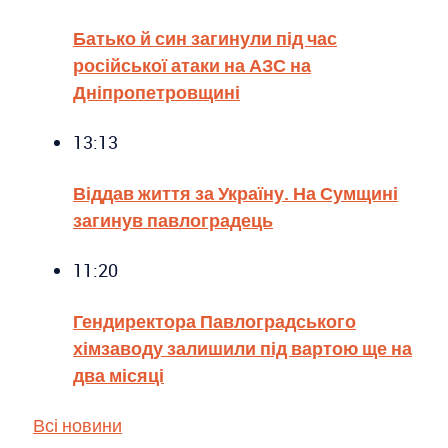
Батько й син загинули під час
російської атаки на АЗС на
Дніпропетровщині
13:13
Віддав життя за Україну. На Сумщині
загинув павлоградець
11:20
Гендиректора Павлоградського
хімзаводу залишили під вартою ще на
два місяці
Всі новини