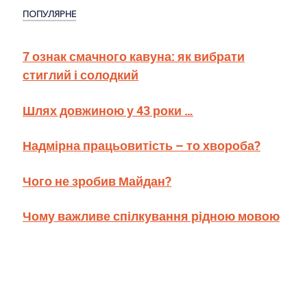
ПОПУЛЯРНЕ
7 ознак смачного кавуна: як вибрати
стиглий і солодкий
Шлях довжиною у 43 роки …
Надмірна працьовитість – то хвороба?
Чого не зробив Майдан?
Чому важливе спілкування рідною мовою