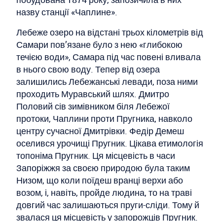
назву станції «Чаплине».
Лебеже озеро на відстані трьох кілометрів від
Самари пов’язане було з нею «глибокою
течією води», Самара під час повені вливала
в нього свою воду. Тепер від озера
залишились Лебежанські левади, поза ними
проходить Муравський шлях. Дмитро
Половий сів зимівником біля Лебежої
протоки, Чаплини проти Пругника, навколо
центру сучасної Дмитрівки. Федір Демеш
оселився урочищі Пругник. Цікава етимологія
топоніма Пругник. Ця місцевість в часи
Запоріжжя за своєю природою була таким
Низом, що коли поїдеш вранці верхи або
возом, і, навіть, пройде людина, то на траві
довгий час залишаються пруги-сліди. Тому й
звалася ця місцевість у запорожців Пругник.