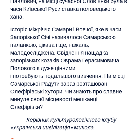
Павлович, на місці сучасної Слов’янки була в
часи Київської Руси ставка половецького
хана.
Історія міжріччя Самари і Вовчої, яке в часи
Запорізької Січі називалося Самарською
паланкою, цікава і ще, нажаль,
малодосліджена. Свідчення нащадка
запорізьких козаків Оврама Герасимовича
Полового є дуже цінними
і потребують подальшого вивчення. На місці
Самарської Радути зараз розташовані
Олефірівські хутори. Чи знають про славне
минуле своєї місцевості мешканці
Олефірівки?
Керівник культурологічного клубу
«Українська цивілізація» Микола