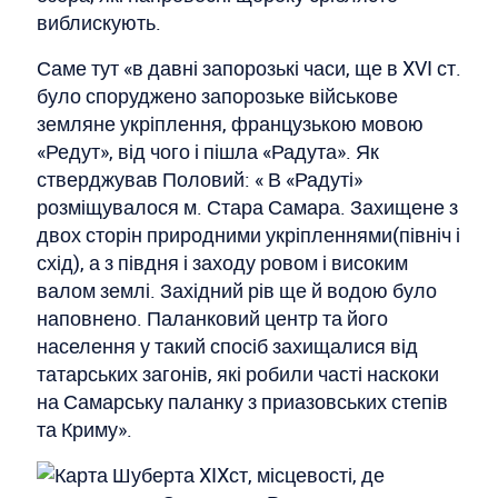
виблискують.
Саме тут «в давні запорозькі часи, ще в XVI ст.
було споруджено запорозьке військове
земляне укріплення, французькою мовою
«Редут», від чого і пішла «Радута». Як
стверджував Половий: « В «Радуті»
розміщувалося м. Стара Самара. Захищене з
двох сторін природними укріпленнями(північ і
схід), а з півдня і заходу ровом і високим
валом землі. Західний рів ще й водою було
наповнено. Паланковий центр та його
населення у такий спосіб захищалися від
татарських загонів, які робили часті наскоки
на Самарську паланку з приазовських степів
та Криму».