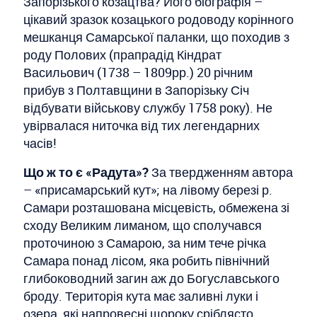
Запорізького козацтва? Його біографія –
цікавий зразок козацького родоводу корінного
мешканця Самарської паланки, що походив з
роду Полових (прапрадід Кіндрат
Васильович (1738 – 1809рр.) 20 річним
прибув з Полтавщини в Запорізьку Січ
відбувати військову службу 1758 року). Не
увірвалася ниточка від тих легендарних
часів!
Що ж то є «Радута»?
За твердженням автора
– «присамарський кут»; на лівому березі р.
Самари розташована місцевість, обмежена зі
сходу Великим лиманом, що сполучався
проточиною з Самарою, за ним тече річка
Самара понад лісом, яка робить північний
глибоководний загин аж до Богуславського
броду. Територія кута має заливні луки і
озера, які напровесні щороку сріблясто