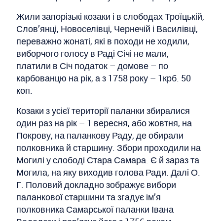
Жили запорізькі козаки і в слободах Троїцькій,
Слов’янці, Новоселівці, Чернечій і Василівці,
переважно жонаті, які в походи не ходили,
виборчого голосу в Раді Січі не мали,
платили в Січ податок – домове – по
карбованцю на рік, а з 1758 року – 1крб. 50
коп.
Козаки з усієї території паланки збиралися
один раз на рік – 1 вересня, або жовтня, на
Покрову, на паланкову Раду, де обирали
полковника й старшину. Збори проходили на
Могилі у слободі Стара Самара. Є й зараз та
Могила, на яку виходив голова Ради. Далі О.
Г. Половий докладно зображує вибори
паланкової старшини та згадує ім’я
полковника Самарської паланки Івана