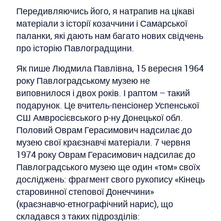
Передивляючись його, я натрапив на цікаві
матеріали з історії козаччини і Самарської
паланки, які дають нам багато нових свідчень
про історію Павлоградщини.
Як пише Людмила Павлівна, 15 вересня 1964
року Павлоградському музею не
виповнилося і двох років. І раптом – такий
подарунок. Це вчитель-пенсіонер Успенської
СШ Амвросієвського р-ну Донецької обл.
Половий Оврам Герасимович надсилає до
музею свої краєзнавчі матеріали. 7 червня
1974 року Оврам Герасимович надсилає до
Павлоградського музею ще один «том» своїх
досліджень: фрагмент свого рукопису «Кінець
старовинної степової Донеччини»
(краєзнавчо-етнографічний нарис), що
складався з таких підрозділів: