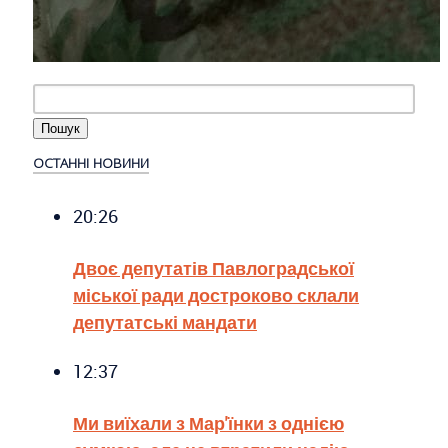
ОСТАННІ НОВИНИ
20:26
Двоє депутатів Павлоградської
міської ради достроково склали
депутатські мандати
12:37
Ми виїхали з Мар'їнки з однією