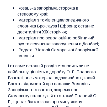
козацька запорізька сторожа в
степовому краї;
матеріал з томів енциклопедичного
словника Брокгауза і Ефрона; останнє
десятиліття XIX сторіччя;
матеріал про революційно-робітничий
рух та селянське заворушення в Донбасі;
Радута. З історії Самарської Запорізької
паланки.
І от саме останній розділ становить чи не
найбільшу цінність в доробку О. Г. Полового.
Взагалі, весь матеріал надзвичайно цікавий.
Багато відомостей про паланки Володінь
Запорізького козацтва, зокрема про
Самарську паланку». Хто ж такий Половий О.
Г., що так багато знав про минувшину