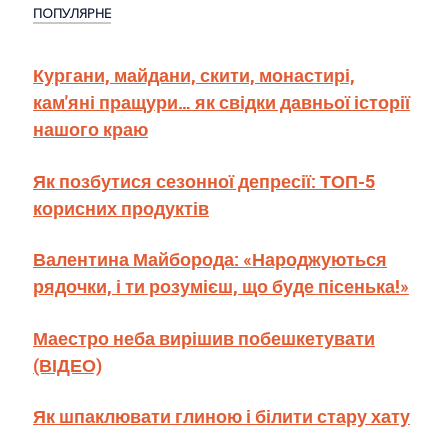
ПОПУЛЯРНЕ
Кургани, майдани, скити, монастирі,
кам'яні пращури… як свідки давньої історії
нашого краю
Як позбутися сезонної депресії: ТОП-5
корисних продуктів
Валентина Майборода: «Народжуються
рядочки, і ти розумієш, що буде пісенька!»
Маестро неба вирішив побешкетувати
(ВІДЕО)
Як шпаклювати глиною і білити стару хату