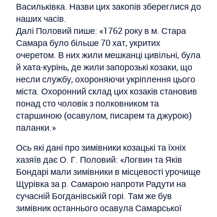
Васильківка. Назви цих закопів збереглися до
наших часів.
Далі Половий пише: «1762 року в м. Стара
Самара було більше 70 хат, укритих
очеретом. В них жили мешканці цивільні, була
й хата-курінь, де жили запорозькі козаки, що
несли службу, охороняючи укріплення цього
міста. Охоронний склад цих козаків становив
понад сто чоловік з полковником та
старшиною (осавулом, писарем та джурою)
паланки.»
Ось які дані про зимівники козацькі та їхніх
хазяїв дає О. Г. Половий: «Логвин та Яків
Бондарі мали зимівники в місцевості урочище
Щурівка за р. Самарою напроти Радути на
сучасній Богданівській горі. Там же був
зимівник останнього осавула Самарської