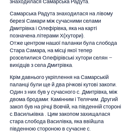
Самарська Радута знаходилася на лівому
березі Самари між сучасними селами
Дмитрівка і Олефірівка, яка на карті
позначена літерами Х(хутори).
Отже центром нашої паланки була слобода
Стара Самара, на місці якої тепер
розселилися Олефірівські хутори селян –
вихідців з села Дмитрівка.
Крім давнього укріплення на Самарській
паланці були ще й два річкові кутові закопи.
Один з них був у сучасного с. Дмитрівка, між
двома бродами: Камінним і Телячим. Другий
закоп був на річці Вовчій, на південній стороні
с.Васильківка . Цим закопом захищалася
стара слобода Василівка, яка ввійшла
південною стороною в сучасне с.