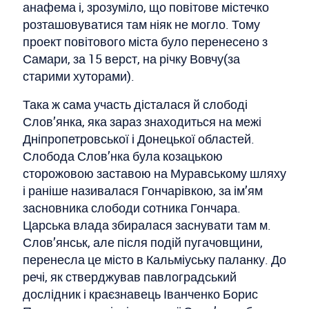
анафема і, зрозуміло, що повітове містечко
розташовуватися там ніяк не могло. Тому
проект повітового міста було перенесено з
Самари, за 15 верст, на річку Вовчу(за
старими хуторами).
Така ж сама участь дісталася й слободі
Слов’янка, яка зараз знаходиться на межі
Дніпропетровської і Донецької областей.
Слобода Слов’нка була козацькою
сторожовою заставою на Муравському шляху
і раніше називалася Гончарівкою, за ім’ям
засновника слободи сотника Гончара.
Царська влада збиралася заснувати там м.
Слов’янськ, але після подій пугачовщини,
перенесла це місто в Кальміуську паланку. До
речі, як стверджував павлоградський
дослідник і краєзнавець Іванченко Борис