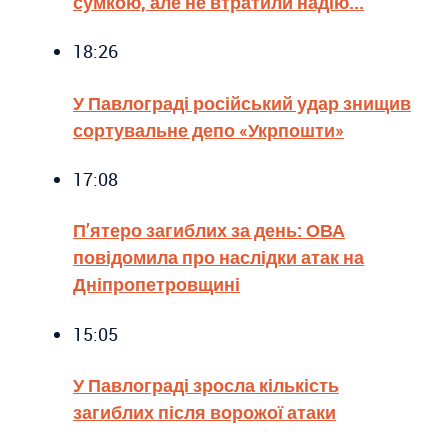
сумкою, але не втратили надію...
18:26
У Павлограді російський удар знищив
сортувальне депо «Укрпошти»
17:08
П’ятеро загиблих за день: ОВА
повідомила про наслідки атак на
Дніпропетровщині
15:05
У Павлограді зросла кількість
загиблих після ворожої атаки