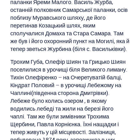
паланки Яреми Малого. Василь Журба,
останній полковник Самарської паланки, осів
поблизу Муравського шляху, де його
перетинав Козацький шлях, яким
сполучалися Домаха та Стара Самара. Там
же був і його охоронний пункт на Могилі, яка й
тепер зветься Журбина (біля с. Васильківки).
Трохим Губа, Олефір Шиян та Грицько Шиян
поселилися в урочищі біля Великого лиману.
Тихін Олефіренко – на Очеретуватій балці,
Кіндрат Половий – в урочищі Лебежому на
Чаплині(південна сторона Дмитрівки).
Лебеже було колись озером , в якому
водились лебеді та жили на березі його
чаплі. Там же були зимівники Трохима
Щербини, Павла Корнієнка. Їхні нащадки і
тепер живуть у цій місцевості. Залізниця,
побудована 1874 року, запозичила в них