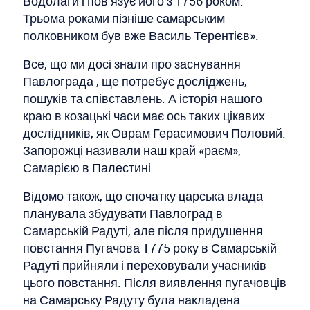
Водолаги і пов’язує його з 1756 роком.
Трьома роками пізніше самарським
полковником був вже Василь Терентієв».
Все, що ми досі знали про заснування
Павлограда , ще потребує досліджень,
пошуків та співставлень. А історія нашого
краю в козацькі часи має ось таких цікавих
дослідників, як Оврам Герасимович Половий.
Запорожці називали наш край «раєм»,
Самарією в Палестині.
Відомо також, що спочатку царська влада
планувала збудувати Павлоград в
Самарській Радуті, але після придушення
повстання Пугачова 1775 року в Самарській
Радуті прийняли і переховували учасників
цього повстання. Після виявлення пугачовців
на Самарську Радуту була накладена