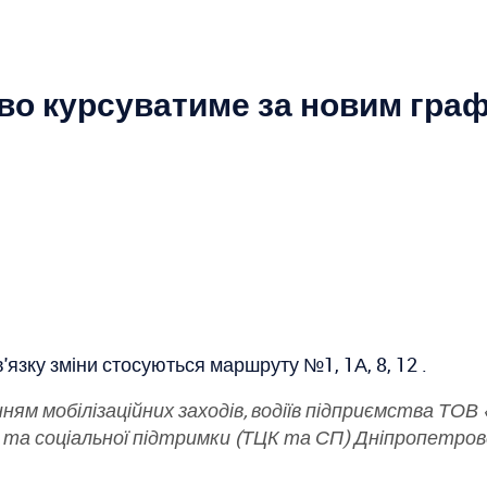
во курсуватиме за новим гра
'язку зміни стосуються маршруту №1, 1А, 8, 12 .
нням мобілізаційних заходів, водіїв підприємства ТО
а соціальної підтримки (ТЦК та СП) Дніпропетровсь