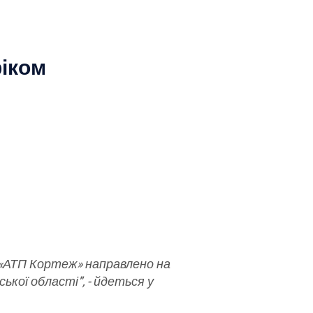
фіком
В «АТП Кортеж» направлено на
кої області", - йдеться у