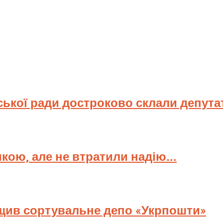
ської ради достроково склали депута
мкою, але не втратили надію...
ищив сортувальне депо «Укрпошти»