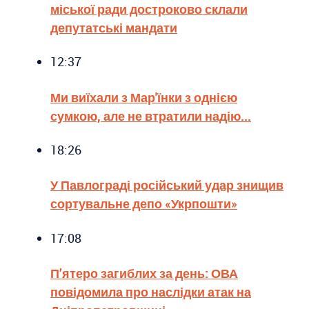
міської ради достроково склали
депутатські мандати
12:37
Ми виїхали з Мар'їнки з однією
сумкою, але не втратили надію...
18:26
У Павлограді російський удар знищив
сортувальне депо «Укрпошти»
17:08
П’ятеро загиблих за день: ОВА
повідомила про наслідки атак на