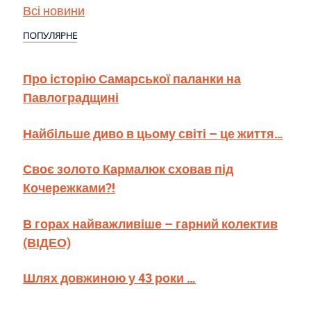
Всі новини
ПОПУЛЯРНЕ
Про історію Самарської паланки на
Павлоградщині
Найбільше диво в цьому світі – це життя…
Своє золото Кармалюк сховав під
Кочережками?!
В горах найважливіше – гарний колектив
(ВІДЕО)
Шлях довжиною у 43 роки …