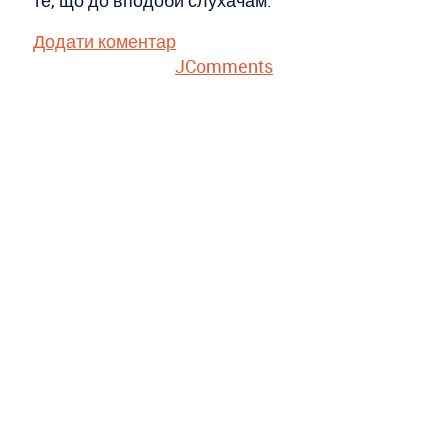
те, що до вподоби слухачам.
Додати коментар
JComments