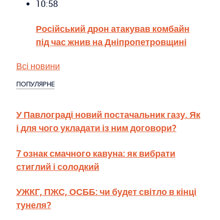
10:58
Російський дрон атакував комбайн
під час жнив на Дніпропетровщині
Всі новини
ПОПУЛЯРНЕ
У Павлограді новий постачальник газу. Як
і для чого укладати із ним договори?
7 ознак смачного кавуна: як вибрати
стиглий і солодкий
УЖКГ, ПЖС, ОСББ: чи будет світло в кінці
тунеля?