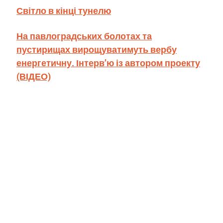
Світло в кінці тунелю
На павлоградських болотах та
пустирищах вирощуватимуть вербу
енергетичну. Інтерв’ю із автором проекту
(ВІДЕО)