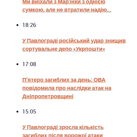
Ми виїхали з Мар'їнки з однією
сумкою, але не втратили надію...
18:26
У Павлограді російський удар знищив
сортувальне депо «Укрпошти»
17:08
П’ятеро загиблих за день: ОВА
повідомила про наслідки атак на
Дніпропетровщині
15:05
У Павлограді зросла кількість
загиблих після ворожої атаки