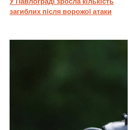
У Павлограді зросла кількість
загиблих після ворожої атаки