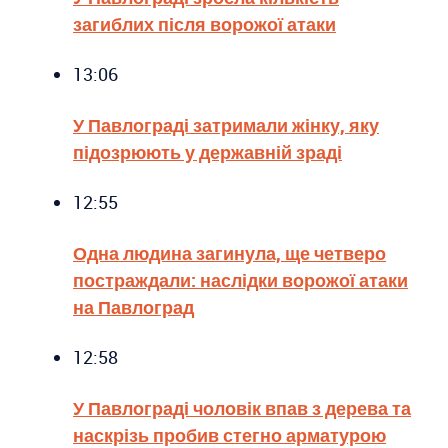
загиблих після ворожої атаки
13:06
У Павлограді затримали жінку, яку
підозрюють у державній зраді
12:55
Одна людина загинула, ще четверо
постраждали: наслідки ворожої атаки
на Павлоград
12:58
У Павлограді чоловік впав з дерева та
наскрізь пробив стегно арматурою