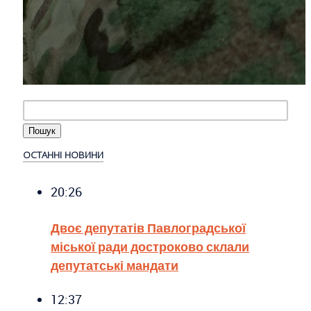
ОСТАННІ НОВИНИ
20:26
Двоє депутатів Павлоградської
міської ради достроково склали
депутатські мандати
12:37