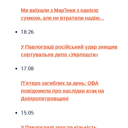
Ми виїхали з Мар'їнки з однією
сумкою, але не втратили надію...
18:26
У Павлограді російський удар знищив
сортувальне депо «Укрпошти»
17:08
П’ятеро загиблих за день: ОВА
повідомила про наслідки атак на
Дніпропетровщині
15:05
У Павлограді зросла кількість