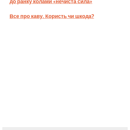
до ранку колами «нечиста сила»
Все про каву. Користь чи шкода?