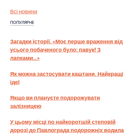
Всі новини
ПОПУЛЯРНЕ
Загадки історії. «Моє перше враження від
усього побаченого було: павук! З
лапками…»
Як можна застосувати каштани. Найкращі
ідеї
Якщо ви плануєте подорожувати
залізницею
У цьому місці по найкоротшій степовій
дорозі до Павлограда подорожніх водила