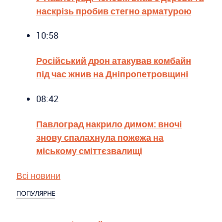
наскрізь пробив стегно арматурою
10:58
Російський дрон атакував комбайн
під час жнив на Дніпропетровщині
08:42
Павлоград накрило димом: вночі
знову спалахнула пожежа на
міському сміттєзвалищі
Всі новини
ПОПУЛЯРНЕ