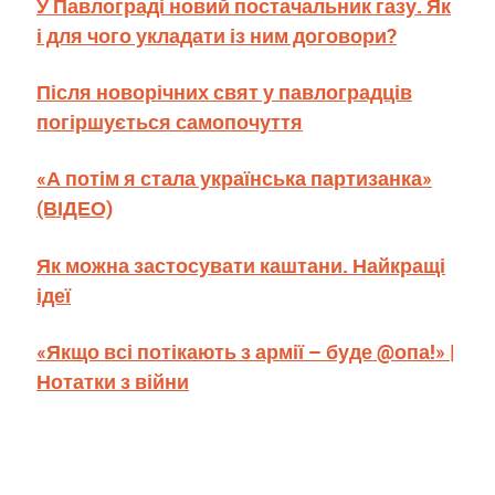
У Павлограді новий постачальник газу. Як
і для чого укладати із ним договори?
Після новорічних свят у павлоградців
погіршується самопочуття
«А потім я стала українська партизанка»
(ВІДЕО)
Як можна застосувати каштани. Найкращі
ідеї
«Якщо всі потікають з армії – буде @опа!» |
Нотатки з війни