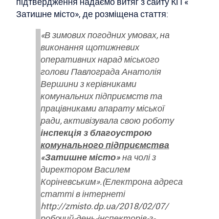
підтвердження надаємо витяг з сайту КП «
Затишне місто», де розміщена стаття:
«В зимових погодних умовах, на
виконання щотижневих
оперативних нарад міського
голови Павлограда Анатолія
Вершини з керівниками
комунальних підприємств та
працівниками апарату міської
ради, активізувала свою роботу
інспекція з благоустрою
комунального підприємства
«Затишне місто»
на чолі з
директором Василем
Коріневським».(Електрона адреса
статті в інтернеті
http://zmisto.dp.ua/2018/02/07/
робочий-день-інспекторів-з-