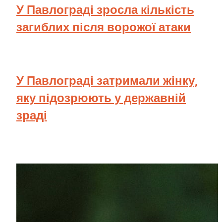
У Павлограді зросла кількість
загиблих після ворожої атаки
У Павлограді затримали жінку,
яку підозрюють у державній
зраді