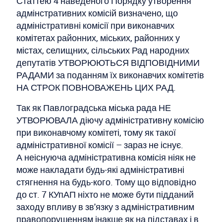
Статтею 4 наведеного Порядку утворення
адмінстративних комісій визначено, що
адміністративні комісії при виконавчих
комітетах районних, міських, районних у
містах, селищних, сільських Рад народних
депутатів УТВОРЮЮТЬСЯ ВІДПОВІДНИМИ
РАДАМИ за поданням їх виконавчих комітетів
НА СТРОК ПОВНОВАЖЕНЬ ЦИХ РАД.
Так як Павлоградська міська рада НЕ
УТВОРЮВАЛА діючу адміністративну комісію
при виконавчому комітеті, тому як такої
адміністративної комісії – зараз не існує.
А неіснуюча адміністративна комісія ніяк не
може накладати будь-які адміністративні
стягнення на будь-кого. Тому що відповідно
до ст. 7 КУпАП ніхто не може бути підданий
заходу впливу в зв'язку з адміністративним
правопорушенням інакше як на підставах і в