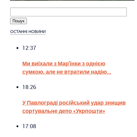
ОСТАННІ НОВИНИ
12:37
Ми виїхали з Мар'їнки з однією
сумкою, але не втратили надію...
18:26
У Павлограді російський удар знищив
сортувальне депо «Укрпошти»
17:08