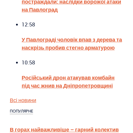
постраждали: наслідки ворожої атаки
на Павлоград
12:58
У Павлограді чоловік впав з дерева та
наскрізь пробив стегно арматурою
10:58
Російський дрон атакував комбайн
під час жнив на Дніпропетровщині
Всі новини
ПОПУЛЯРНЕ
В горах найважливіше – гарний колектив