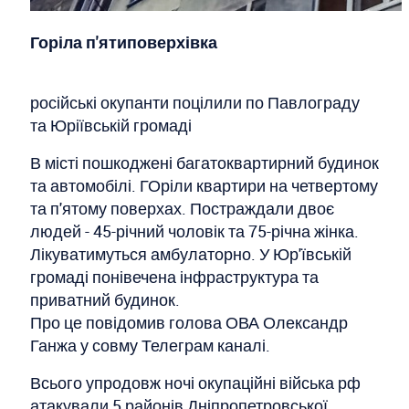
Горіла п'ятиповерхівка
російські окупанти поцілили по Павлограду
та Юріївській громаді
В місті пошкоджені багатоквартирний будинок
та автомобілі. ГОріли квартири на четвертому
та п'ятому поверхах. Постраждали двоє
людей - 45-річний чоловік та 75-річна жінка.
Лікуватимуться амбулаторно. У Юр'ївській
громаді понівечена інфраструктура та
приватний будинок.
Про це повідомив голова ОВА Олександр
Ганжа у совму Телеграм каналі.
Всього упродовж ночі окупаційні війська рф
атакували 5 районів Дніпропетровської