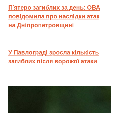
П’ятеро загиблих за день: ОВА
повідомила про наслідки атак
на Дніпропетровщині
У Павлограді зросла кількість
загиблих після ворожої атаки