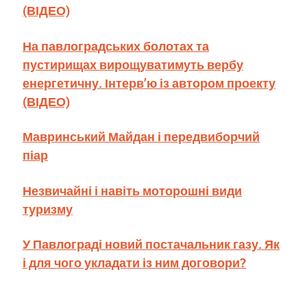
(ВІДЕО)
На павлоградських болотах та
пустирищах вирощуватимуть вербу
енергетичну. Інтерв’ю із автором проекту
(ВІДЕО)
Мавринський Майдан і передвиборчий
піар
Незвичайні і навіть моторошні види
туризму
У Павлограді новий постачальник газу. Як
і для чого укладати із ним договори?