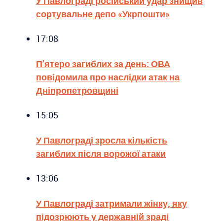
У Павлограді російський удар знищив
сортувальне депо «Укрпошти»
17:08
П’ятеро загиблих за день: ОВА
повідомила про наслідки атак на
Дніпропетровщині
15:05
У Павлограді зросла кількість
загиблих після ворожої атаки
13:06
У Павлограді затримали жінку, яку
підозрюють у державній зраді