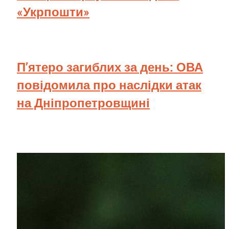
«Укрпошти»
П’ятеро загиблих за день: ОВА
повідомила про наслідки атак
на Дніпропетровщині