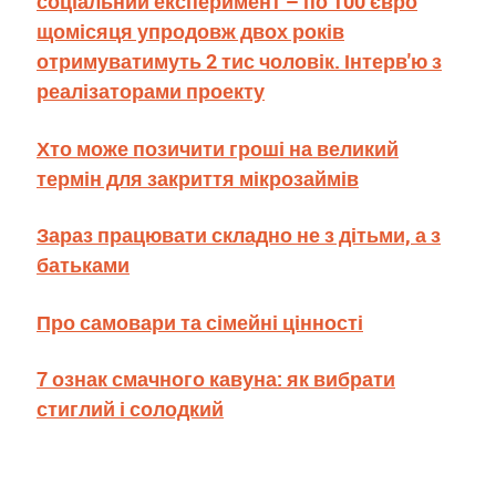
соціальний експеримент – по 100 євро
щомісяця упродовж двох років
отримуватимуть 2 тис чоловік. Інтерв'ю з
реалізаторами проекту
Хто може позичити гроші на великий
термін для закриття мікрозаймів
Зараз працювати складно не з дітьми, а з
батьками
Про самовари та сімейні цінності
7 ознак смачного кавуна: як вибрати
стиглий і солодкий