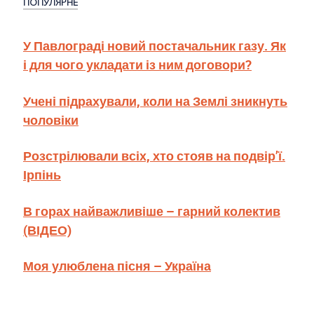
ПОПУЛЯРНЕ
У Павлограді новий постачальник газу. Як
і для чого укладати із ним договори?
Учені підрахували, коли на Землі зникнуть
чоловіки
Розстрілювали всіх, хто стояв на подвір’ї.
Ірпінь
В горах найважливіше – гарний колектив
(ВІДЕО)
Моя улюблена пісня – Україна