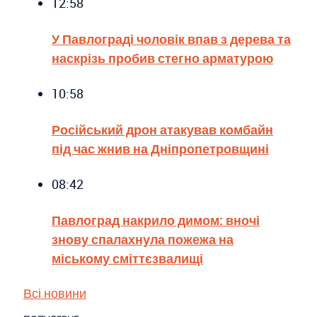
12:58
У Павлограді чоловік впав з дерева та
наскрізь пробив стегно арматурою
10:58
Російський дрон атакував комбайн
під час жнив на Дніпропетровщині
08:42
Павлоград накрило димом: вночі
знову спалахнула пожежа на
міському сміттєзвалищі
Всі новини