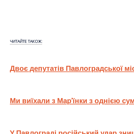
ЧИТАЙТЕ ТАКОЖ:
Двоє депутатів Павлоградської мі
Ми виїхали з Мар'їнки з однією су
У Павлограді російський удар зн