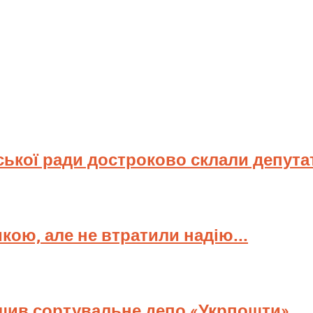
ської ради достроково склали депута
мкою, але не втратили надію...
ищив сортувальне депо «Укрпошти»