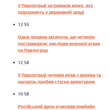
У Павлограді затримали жінку, яку
підозрюють у державній зраді
12:55
Одна людина загинула, ще четверо
постраждали: наслідки ворожої атаки
на Павлоград
12:58
У Павлограді чоловік впав з дерева та
наскрізь пробив стегно арматурою
10:58
Російський дрон атакував комбайн