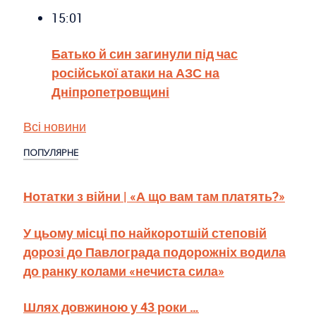
15:01
Батько й син загинули під час
російської атаки на АЗС на
Дніпропетровщині
Всі новини
ПОПУЛЯРНЕ
Нотатки з війни | «А що вам там платять?»
У цьому місці по найкоротшій степовій
дорозі до Павлограда подорожніх водила
до ранку колами «нечиста сила»
Шлях довжиною у 43 роки …