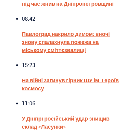
під час жнив на Дніпропетровщині
08:42
Павлоград накрило димом: вночі
знову спалахнула пожежа на
міському сміттєзвалищі
15:23
На війні загинув гірник ШУ ім. Героїв
космосу
11:06
У Дніпрі російський удар знищив
склад «Ласунки»