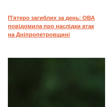
П’ятеро загиблих за день: ОВА
повідомила про наслідки атак
на Дніпропетровщині