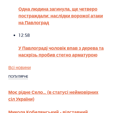
Одна людина загинула, ще четверо
постраждали: наслідки ворожої атаки
на Павлоград
12:58
У Павлограді чоловік впав з дерева та
наскрізь пробив стегно арматурою
Всі новини
ПОПУЛЯРНЕ
Моє рідне Село… (в статусі неймовірних
сіл України)
Микола Кобилянський - відставний