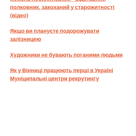
полковник, закоханий у старожитності
(відео)
Якщо ви плануєте подорожувати
залізницею
Художники не бувають поганими людьми
Як у Вінниці працюють перші в Україні
Муніципальні центри рекрутингу