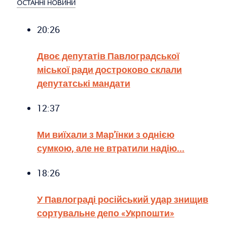
ОСТАННІ НОВИНИ
20:26
Двоє депутатів Павлоградської
міської ради достроково склали
депутатські мандати
12:37
Ми виїхали з Мар'їнки з однією
сумкою, але не втратили надію...
18:26
У Павлограді російський удар знищив
сортувальне депо «Укрпошти»