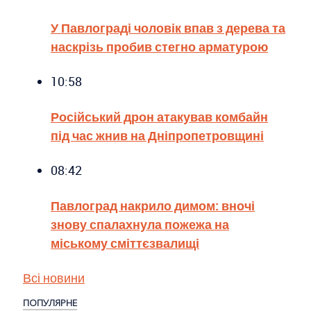
У Павлограді чоловік впав з дерева та
наскрізь пробив стегно арматурою
10:58
Російський дрон атакував комбайн
під час жнив на Дніпропетровщині
08:42
Павлоград накрило димом: вночі
знову спалахнула пожежа на
міському сміттєзвалищі
Всі новини
ПОПУЛЯРНЕ