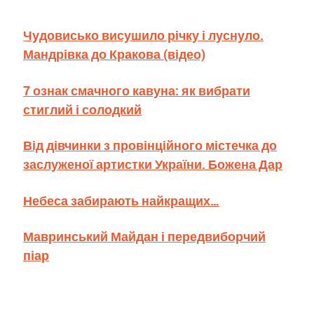
Чудовисько висушило річку і луснуло.
Мандрівка до Кракова (відео)
7 ознак смачного кавуна: як вибрати
стиглий і солодкий
Від дівчинки з провінційного містечка до
заслуженої артистки України. Божена Дар
Небеса забирають найкращих…
Мавринський Майдан і передвиборчий
піар