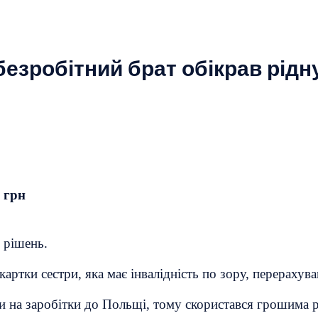
езробітний брат обікрав рідн
 грн
 рішень.
картки сестри, яка має інвалідність по зору, перерахув
ти на заробітки до Польщі, тому скористався грошима 