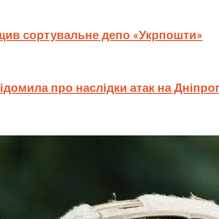
ищив сортувальне депо «Укрпошти»
відомила про наслідки атак на Дніпр