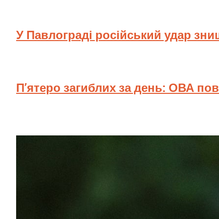
У Павлограді російський удар зн
П’ятеро загиблих за день: ОВА по