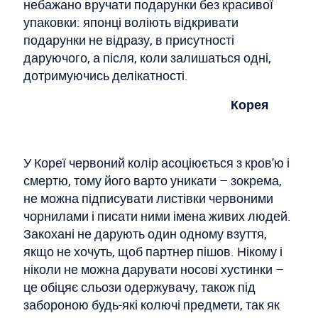
небажано вручати подарунки без красивої
упаковки: японці воліють відкривати
подарунки не відразу, в присутності
даруючого, а після, коли залишаться одні,
дотримуючись делікатності.
Корея
У Кореї червоний колір асоціюється з кров'ю і
смертю, тому його варто уникати – зокрема,
не можна підписувати листівки червоними
чорнилами і писати ними імена живих людей.
Закохані не дарують один одному взуття,
якщо не хочуть, щоб партнер пішов. Нікому і
ніколи не можна дарувати носові хустинки –
це обіцяє сльози одержувачу, також під
забороною будь-які колючі предмети, так як