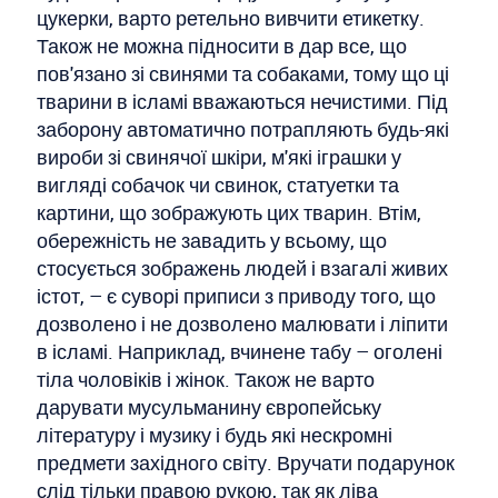
цукерки, варто ретельно вивчити етикетку.
Також не можна підносити в дар все, що
пов'язано зі свинями та собаками, тому що ці
тварини в ісламі вважаються нечистими. Під
заборону автоматично потрапляють будь-які
вироби зі свинячої шкіри, м'які іграшки у
вигляді собачок чи свинок, статуетки та
картини, що зображують цих тварин. Втім,
обережність не завадить у всьому, що
стосується зображень людей і взагалі живих
істот, – є суворі приписи з приводу того, що
дозволено і не дозволено малювати і ліпити
в ісламі. Наприклад, вчинене табу – оголені
тіла чоловіків і жінок. Також не варто
дарувати мусульманину європейську
літературу і музику і будь які нескромні
предмети західного світу. Вручати подарунок
слід тільки правою рукою, так як ліва