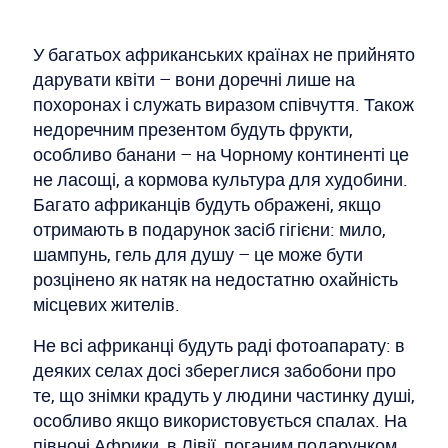
У багатьох африканських країнах не прийнято
дарувати квіти – вони доречні лише на
похоронах і служать виразом співчуття. Також
недоречним презентом будуть фрукти,
особливо банани – на Чорному континенті це
не ласощі, а кормова культура для худобини.
Багато африканців будуть ображені, якщо
отримають в подарунок засіб гігієни: мило,
шампунь, гель для душу – це може бути
розцінено як натяк на недостатню охайність
місцевих жителів.
Не всі африканці будуть раді фотоапарату: в
деяких селах досі збереглися забобони про
те, що знімки крадуть у людини частинку душі,
особливо якщо використовується спалах. На
півночі Африки, в Лівії, поганим подарунком