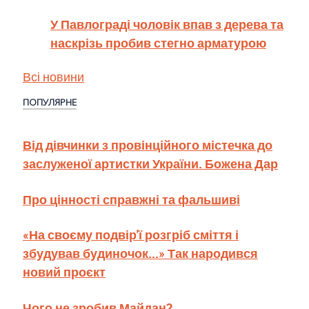
У Павлограді чоловік впав з дерева та
наскрізь пробив стегно арматурою
Всі новини
ПОПУЛЯРНЕ
Від дівчинки з провінційного містечка до
заслуженої артистки України. Божена Дар
Про цінності справжні та фальшиві
«На своєму подвір'ї розгріб сміття і
збудував будиночок...» Так народився
новий проєкт
Чого не зробив Майдан?