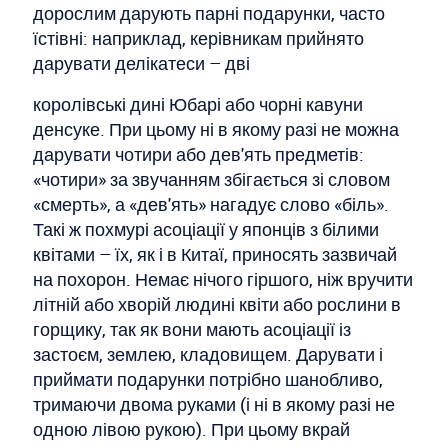
дорослим дарують парні подарунки, часто
їстівні: наприклад, керівникам прийнято
дарувати делікатеси – дві
королівські дині Юбарі або чорні кавуни
денсуке. При цьому ні в якому разі не можна
дарувати чотири або дев'ять предметів:
«чотири» за звучанням збігається зі словом
«смерть», а «дев'ять» нагадує слово «біль».
Такі ж похмурі асоціації у японців з білими
квітами – їх, як і в Китаї, приносять зазвичай
на похорон. Немає нічого гіршого, ніж вручити
літній або хворій людині квіти або рослини в
горщику, так як вони мають асоціації із
застоєм, землею, кладовищем. Дарувати і
приймати подарунки потрібно шанобливо,
тримаючи двома руками (і ні в якому разі не
одною лівою рукою). При цьому вкрай