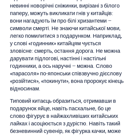
невинні новорічні сніжинки, вирізані з білого
паперу, можуть викликати гнів у китайців:
вони нагадують їм про білі хризантеми –
символи смерті. Не знаючи китайської мови,
легко помилитися з подарунком. Наприклад,
у слові «годинник» китайцям чується
зловісне: смерть, остання дорога. Не можна
дарувати підлогові, настінні і настільні
годинники, а ось наручні – можна. Слово
«парасоля» по-японськи співзвучно дієслову
«розійтися», «покинути», вона пророкує кінець
відносинам.
Типовий китаєць образиться, отримавши в
подарунок яйце, навіть пасхальне, бо це
слово фігурує в найжахливіших китайських
лайках і асоціюється з дурістю. Навіть такий
безневинний сувенір, як фігурка качки, може