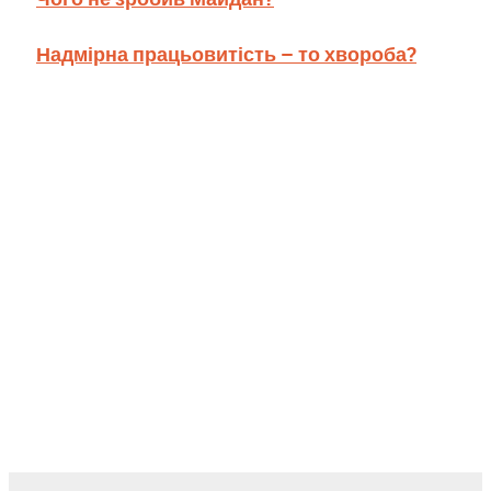
Надмірна працьовитість – то хвороба?