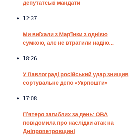
депутатські мандати
12:37
Ми виїхали з Мар'їнки з однією
сумкою, але не втратили надію...
18:26
У Павлограді російський удар знищив
сортувальне депо «Укрпошти»
17:08
П’ятеро загиблих за день: ОВА
повідомила про наслідки атак на
Дніпропетровщині