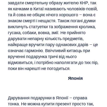
завдати смертельну образу жителю КНР, так
як качками в Китаї називають чоловіків-повій,
та й сова не обіцяє нічого хорошого – вона є
знаком смерті і нещастя. Також погані думки
викличуть статуетки та зображення кролика,
гусака, собаки, вовка, змії. Не прийнято
дарувати непарну кількість предметів,
найкраще вручити пару однакових дарів – це
означає гармонію. Ввічливий китаєць при
врученні подарунка тричі від нього
відмовиться, і потрібно наполягати до тих пір,
поки він нарешті не погодиться.
Японія
Дарування подарунки в Японії – справа
тонка. Не можна купити презент просто так,