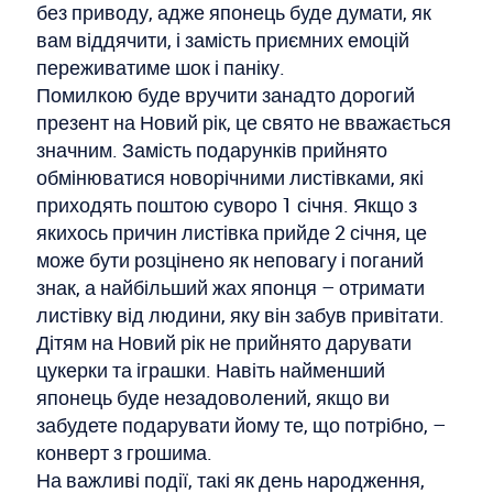
без приводу, адже японець буде думати, як
вам віддячити, і замість приємних емоцій
переживатиме шок і паніку.
Помилкою буде вручити занадто дорогий
презент на Новий рік, це свято не вважається
значним. Замість подарунків прийнято
обмінюватися новорічними листівками, які
приходять поштою суворо 1 січня. Якщо з
якихось причин листівка прийде 2 січня, це
може бути розцінено як неповагу і поганий
знак, а найбільший жах японця – отримати
листівку від людини, яку він забув привітати.
Дітям на Новий рік не прийнято дарувати
цукерки та іграшки. Навіть найменший
японець буде незадоволений, якщо ви
забудете подарувати йому те, що потрібно, –
конверт з грошима.
На важливі події, такі як день народження,