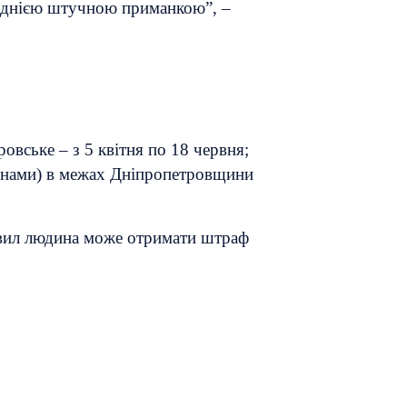
з однією штучною приманкою”, –
овське – з 5 квітня по 18 червня;
атонами) в межах Дніпропетровщини
авил людина може отримати штраф