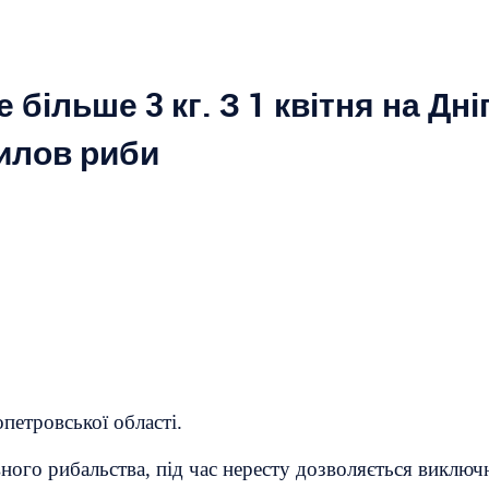
е більше 3 кг. З 1 квітня на Д
илов риби
етровської області.
ного рибальства, під час нересту дозволяється виклю