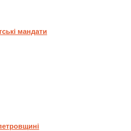
тські мандати
опетровщині