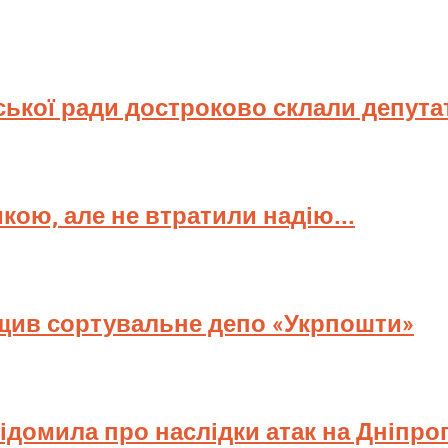
ської ради достроково склали депута
мкою, але не втратили надію...
ищив сортувальне депо «Укрпошти»
відомила про наслідки атак на Дніпр