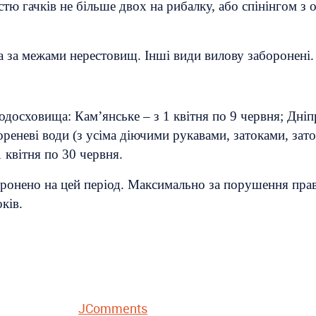
стю гачків не більше двох на рибалку, або спінінгом 
а за межами нерестовищ. Інші види вилову заборонені.
досховища: Кам’янське – з 1 квітня по 9 червня; Дніпр
 кореневі води (з усіма діючими рукавами, затоками, з
1 квітня по 30 червня.
оронено на цей період. Максимально за порушення пр
ків.
JComments