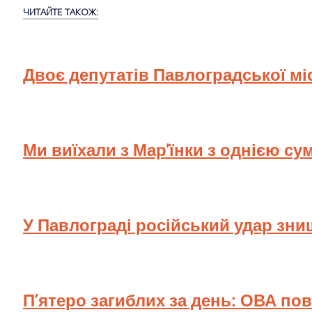
ЧИТАЙТЕ ТАКОЖ:
Двоє депутатів Павлоградської мі
Ми виїхали з Мар'їнки з однією су
У Павлограді російський удар зн
П’ятеро загиблих за день: ОВА по