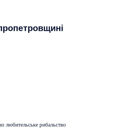
ніпропетровщині
чно любительське рибальство