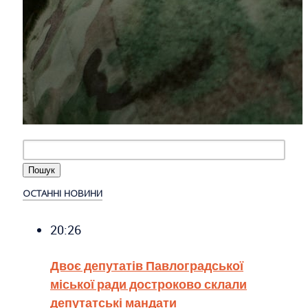
ОСТАННІ НОВИНИ
20:26
Двоє депутатів Павлоградської
міської ради достроково склали
депутатські мандати