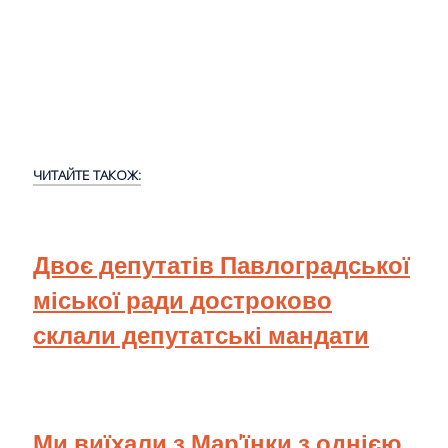
ЧИТАЙТЕ ТАКОЖ:
Двоє депутатів Павлоградської
міської ради достроково
склали депутатські мандати
Ми виїхали з Мар'їнки з однією