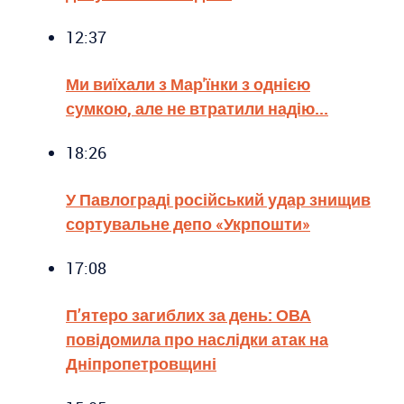
12:37
Ми виїхали з Мар'їнки з однією
сумкою, але не втратили надію...
18:26
У Павлограді російський удар знищив
сортувальне депо «Укрпошти»
17:08
П’ятеро загиблих за день: ОВА
повідомила про наслідки атак на
Дніпропетровщині