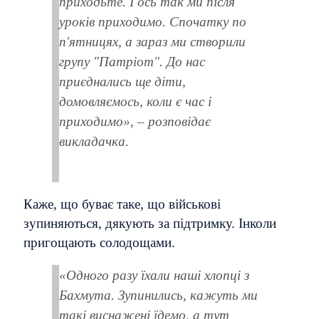
приходьте. І ось так ми після
уроків приходимо. Спочатку по
п'ятницях, а зараз ми створили
групу "Патріот". До нас
приєднались ще діти,
домовляємось, коли є час і
приходимо», – розповідає
викладачка.
Каже, що буває таке, що військові
зупиняються, дякують за підтримку. Інколи
пригощають солодощами.
«Одного разу їхали наші хлопці з
Бахмута. Зупинились, кажуть ми
такі виснажені їдемо, а тут