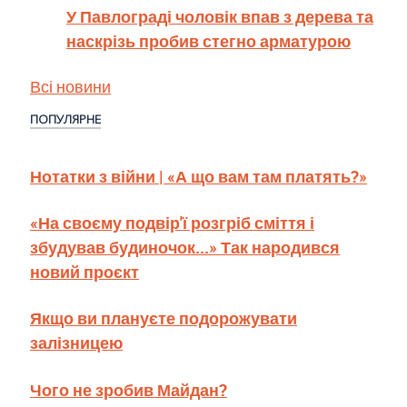
У Павлограді чоловік впав з дерева та
наскрізь пробив стегно арматурою
Всі новини
ПОПУЛЯРНЕ
Нотатки з війни | «А що вам там платять?»
«На своєму подвір'ї розгріб сміття і
збудував будиночок...» Так народився
новий проєкт
Якщо ви плануєте подорожувати
залізницею
Чого не зробив Майдан?