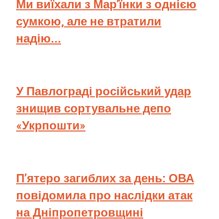
Ми виїхали з Мар'їнки з однією
сумкою, але не втратили
надію...
У Павлограді російський удар
знищив сортувальне депо
«Укрпошти»
П’ятеро загиблих за день: ОВА
повідомила про наслідки атак
на Дніпропетровщині