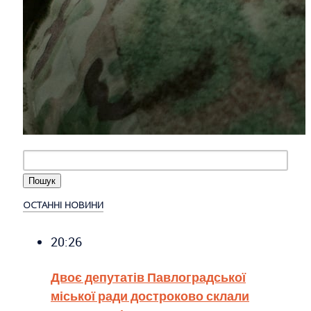
ОСТАННІ НОВИНИ
20:26
Двоє депутатів Павлоградської
міської ради достроково склали