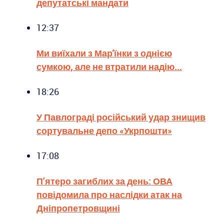
депутатські мандати
12:37
Ми виїхали з Мар'їнки з однією
сумкою, але не втратили надію...
18:26
У Павлограді російський удар знищив
сортувальне депо «Укрпошти»
17:08
П’ятеро загиблих за день: ОВА
повідомила про наслідки атак на
Дніпропетровщині