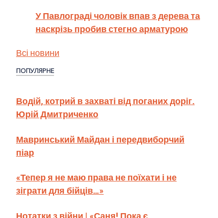
У Павлограді чоловік впав з дерева та
наскрізь пробив стегно арматурою
Всі новини
ПОПУЛЯРНЕ
Водій, котрий в захваті від поганих доріг.
Юрій Дмитриченко
Мавринський Майдан і передвиборчий
піар
«Тепер я не маю права не поїхати і не
зіграти для бійців…»
Нотатки з війни | «Саня! Пока є