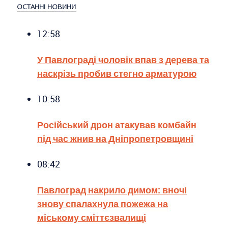
ОСТАННІ НОВИНИ
12:58
У Павлограді чоловік впав з дерева та
наскрізь пробив стегно арматурою
10:58
Російський дрон атакував комбайн
під час жнив на Дніпропетровщині
08:42
Павлоград накрило димом: вночі
знову спалахнула пожежа на
міському сміттєзвалищі