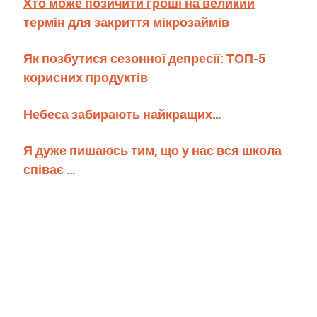
Хто може позичити гроші на великий
термін для закриття мікрозаймів
Як позбутися сезонної депресії: ТОП-5
корисних продуктів
Небеса забирають найкращих…
Я дуже пишаюсь тим, що у нас вся школа
співає …