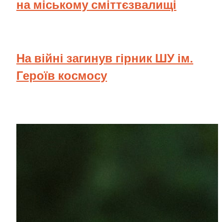
на міському сміттєзвалищі
На війні загинув гірник ШУ ім.
Героїв космосу