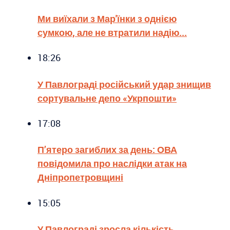
Ми виїхали з Мар'їнки з однією
сумкою, але не втратили надію...
18:26
У Павлограді російський удар знищив
сортувальне депо «Укрпошти»
17:08
П’ятеро загиблих за день: ОВА
повідомила про наслідки атак на
Дніпропетровщині
15:05
У Павлограді зросла кількість