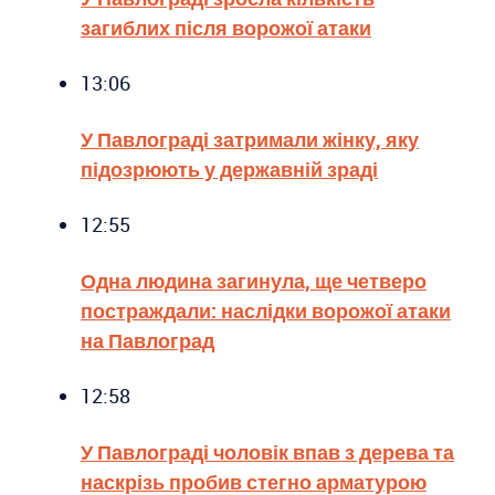
загиблих після ворожої атаки
13:06
У Павлограді затримали жінку, яку
підозрюють у державній зраді
12:55
Одна людина загинула, ще четверо
постраждали: наслідки ворожої атаки
на Павлоград
12:58
У Павлограді чоловік впав з дерева та
наскрізь пробив стегно арматурою