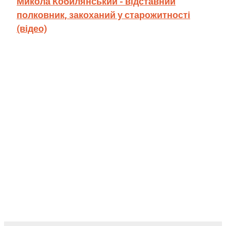
Микола Кобилянський - відставний
полковник, закоханий у старожитності
(відео)