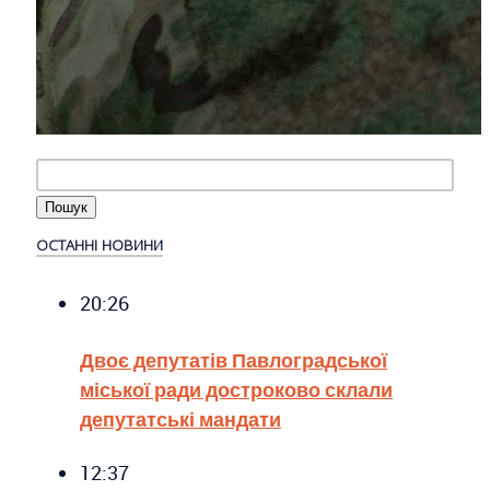
ОСТАННІ НОВИНИ
20:26
Двоє депутатів Павлоградської
міської ради достроково склали
депутатські мандати
12:37