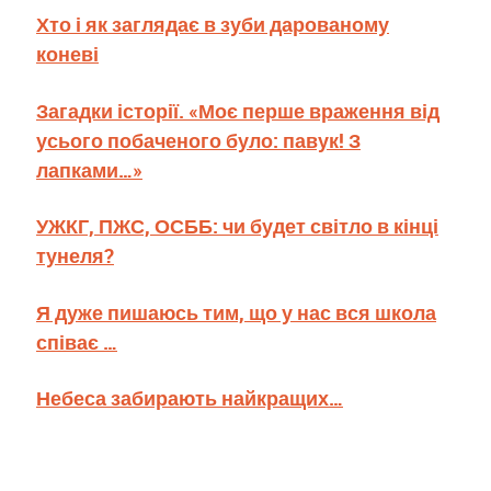
Хто і як заглядає в зуби дарованому
коневі
Загадки історії. «Моє перше враження від
усього побаченого було: павук! З
лапками…»
УЖКГ, ПЖС, ОСББ: чи будет світло в кінці
тунеля?
Я дуже пишаюсь тим, що у нас вся школа
співає …
Небеса забирають найкращих…