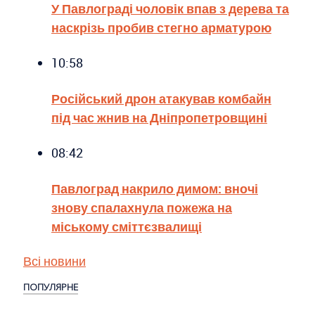
У Павлограді чоловік впав з дерева та
наскрізь пробив стегно арматурою
10:58
Російський дрон атакував комбайн
під час жнив на Дніпропетровщині
08:42
Павлоград накрило димом: вночі
знову спалахнула пожежа на
міському сміттєзвалищі
Всі новини
ПОПУЛЯРНЕ