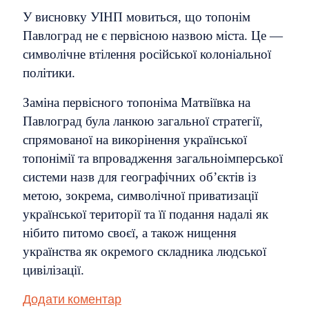
У висновку УІНП мовиться, що топонім
Павлоград не є первісною назвою міста. Це —
символічне втілення російської колоніальної
політики.
Заміна первісного топоніма Матвіївка на
Павлоград була ланкою загальної стратегії,
спрямованої на викорінення української
топонімії та впровадження загальноімперської
системи назв для географічних об’єктів із
метою, зокрема, символічної приватизації
української території та її подання надалі як
нібито питомо своєї, а також нищення
українства як окремого складника людської
цивілізації.
Додати коментар