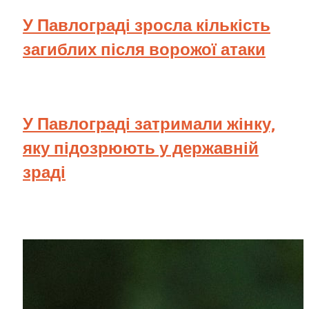
У Павлограді зросла кількість
загиблих після ворожої атаки
У Павлограді затримали жінку,
яку підозрюють у державній
зраді